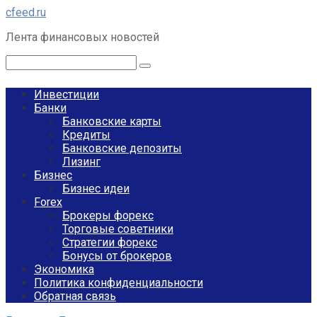
Перейти
cfeed.ru
к
Лента финансовых новостей
контенту
Поиск:
Инвестиции
Банки
Банковские карты
Кредиты
Банковские депозиты
Лизинг
Бизнес
Бизнес идеи
Forex
Брокеры форекс
Торговые советники
Стратегии форекс
Бонусы от брокеров
Экономика
Политика конфиденциальности
Обратная связь