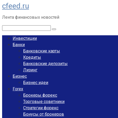
cfeed.ru
Перейти
к
Лента финансовых новостей
контенту
Поиск:
Инвестиции
Банки
Банковские карты
Кредиты
Банковские депозиты
Лизинг
Бизнес
Бизнес идеи
Forex
Брокеры форекс
Торговые советники
Стратегии форекс
Бонусы от брокеров