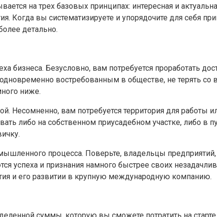
ается на трех базовых принципах: интересная и актуальна
я. Когда вы систематизируете и упорядочите для себя при
более детально.
ха бизнеса. Безусловно, вам потребуется проработать до
 одновременно востребованным в обществе, не терять со 
ного ниже.
ой. Несомненно, вам потребуется территория для работы 
овать либо на собственном приусадебном участке, либо в 
ичку.
омышленного процесса. Поверьте, владельцы предприятий
ся успеха и признания намного быстрее своих незадачлив
тия и его развитии в крупную международную компанию.
ленной суммы, которую вы сможете потратить на старте. 