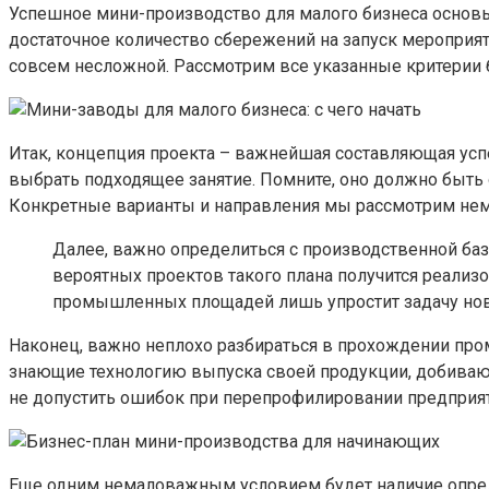
Успешное мини-производство для малого бизнеса основыв
достаточное количество сбережений на запуск мероприяти
совсем несложной. Рассмотрим все указанные критерии 
Итак, концепция проекта – важнейшая составляющая успе
выбрать подходящее занятие. Помните, оно должно быть
Конкретные варианты и направления мы рассмотрим нем
Далее, важно определиться с производственной баз
вероятных проектов такого плана получится реализ
промышленных площадей лишь упростит задачу нов
Наконец, важно неплохо разбираться в прохождении пр
знающие технологию выпуска своей продукции, добивают
не допустить ошибок при перепрофилировании предприя
Еще одним немаловажным условием будет наличие опреде