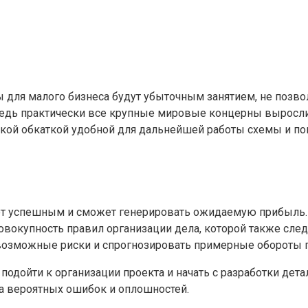
ы для малого бизнеса будут убыточным занятием, не поз
едь практически все крупные мировые концерны выросли 
екой обкаткой удобной для дальнейшей работы схемы и по
дет успешным и сможет генерировать ожидаемую прибыль. 
совокупность правил организации дела, которой также сле
 возможные риски и спрогнозировать примерные обороты 
одойти к организации проекта и начать с разработки детал
 вероятных ошибок и оплошностей.