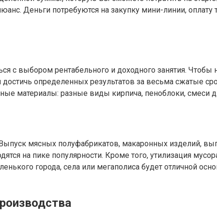
нюанс. Деньги потребуются на закупку мини-линии, оплату 
я
ся с выбором рентабельного и доходного занятия. Чтобы 
достичь определенных результатов за весьма сжатые сроки
пные материалы: разные виды кирпича, пеноблоки, смеси д
Выпуск мясных полуфабрикатов, макаронных изделий, вып
одятся на пике популярности. Кроме того, утилизация мус
енького города, села или мегаполиса будет отличной осн
производства