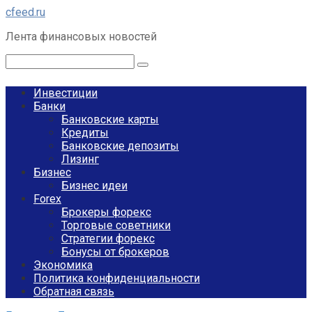
Перейти
cfeed.ru
к
Лента финансовых новостей
контенту
Поиск:
Инвестиции
Банки
Банковские карты
Кредиты
Банковские депозиты
Лизинг
Бизнес
Бизнес идеи
Forex
Брокеры форекс
Торговые советники
Стратегии форекс
Бонусы от брокеров
Экономика
Политика конфиденциальности
Обратная связь