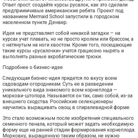
Ответ прост: создайте курсы русалок, как это сделали
предприимчивые американские ребята. Проект под
названием Mermaid School запустили в городском
населенном пункте Денвер.
Идея не представляет собой никакой загадки — на
курсах учат плавать, но не просто кролем или брассом, а
с натянутым на ноги хвостом. Кроме того, посещающие
такие курсы «русалочки» учатся грациозно нырять и
выполнять разные акробатические трюки.
Подробнее о бизнес-идее
Следующая бизнес-идея придется по вкусу всем
садоводам-огородникам. Суть ее в разведении
уникального вида знакомого всем корнеплода —
моркови-штопора. Называется он так, само собой, из-за
внешнего сходства. Российские селекционеры
научились выращивать овощ в спиралевидной форме.
Это стало возможным после изобретения специального
семенного пенала, который может задать необходимую
форму еще на ранней стадии формирования корнеплода.
Морковку, выращенную таким образом, не нужно