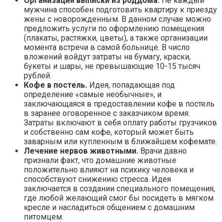
Организация выписки из роддома.
Не каждый
мужчина способен подготовить квартиру к приезду
жены с новорожденным. В данном случае можно
предложить услуги по оформлению помещения
(плакаты, растяжки, цветы), а также организации
момента встречи в самой больнице. В число
вложений войдут затраты на бумагу, краски,
букеты и шары, не превышающие 10-15 тысяч
рублей.
Кофе в постель.
Идея, попадающая под
определение «самые необычные», и
заключающаяся в предоставлении кофе в постель
в заранее оговоренное с заказчиком время.
Затраты включают в себя оплату работы грузчиков
и собственно сам кофе, который может быть
заварным или купленным в ближайшем кофемате.
Лечение нервов животными.
Врачи давно
признали факт, что домашние животные
положительно влияют на психику человека и
способствуют снижению стресса. Идея
заключается в создании специального помещения,
где любой желающий смог бы посидеть в мягком
кресле и насладиться общением с домашним
питомцем.