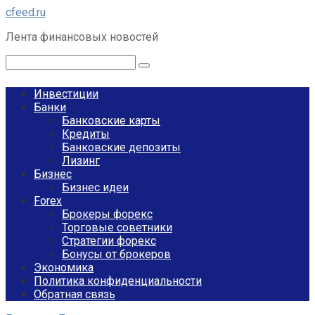
Перейти
cfeed.ru
к
Лента финансовых новостей
контенту
Поиск:
Инвестиции
Банки
Банковские карты
Кредиты
Банковские депозиты
Лизинг
Бизнес
Бизнес идеи
Forex
Брокеры форекс
Торговые советники
Стратегии форекс
Бонусы от брокеров
Экономика
Политика конфиденциальности
Обратная связь