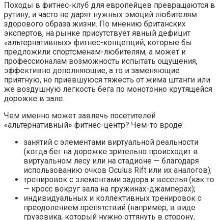
Походы в фитнес-клуб для европейцев превращаются в
рутину, и часто не дарят нужных эмоций любителям
здорового образа жизни. По мнению британских
экспертов, на рынке присутствует явный дефицит
«альтернативных» фитнес-концепций, которые бы
предложили спортсменам-любителям, а может и
профессионалам возможность испытать ощущения,
эффективно дополняющие, а то и заменяющие
приятную, но приевшуюся тяжесть от жима штанги или
же воздушную легкость бега по монотонно крутящейся
дорожке в зале.
Чем именно может завлечь посетителей
«альтернативный» фитнес-центр? Чем-то вроде:
занятий с элементами виртуальной реальности
(когда бег на дорожке зрительно происходит в
виртуальном лесу или на стадионе — благодаря
использованию очков Oculus Rift или их аналогов);
тренировок с элементами задора и веселья (как то
— кросс вокруг зала на пружинах-джамперах);
индивидуальных и коллективных тренировок с
преодолением препятствий (например, в виде
грузовика, который нужно оттянуть в сторону,