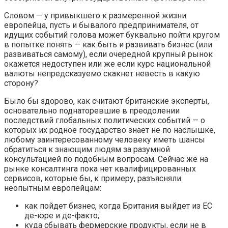
Словом — у привыкшего к размеренной жизни
европейца, пусть и бывалого предпринимателя, от
идущих событий голова может буквально пойти кругом
в попытке понять — как быть и развивать бизнес (или
развиваться самому), если очередной крупный рынок
окажется недоступен или же если курс национальной
валюты непредсказуемо скакнет невесть в какую
сторону?
Было бы здорово, как считают британские эксперты,
основательно поднаторевшие в преодолении
последствий глобальных политических событий — о
которых их родное государство знает не по наслышке,
любому заинтересованному человеку иметь шансы
обратиться к знающим людям за разумной
консультацией по подобным вопросам. Сейчас же на
рынке консалтинга пока нет квалифицированных
сервисов, которые бы, к примеру, разъясняли
неопытным европейцам:
как пойдет бизнес, когда Британия выйдет из ЕС
де-юре и де-факто;
куда сбывать фермерские продукты, если не в