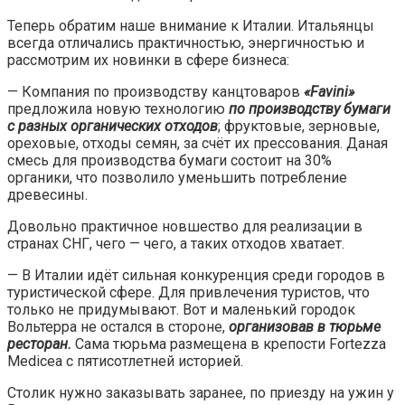
Теперь обратим наше внимание к Италии. Итальянцы
всегда отличались практичностью, энергичностью и
рассмотрим их новинки в сфере бизнеса:
— Компания по производству канцтоваров
«Favini»
предложила новую технологию
по производству бумаги
с разных органических отходов
; фруктовые, зерновые,
ореховые, отходы семян, за счёт их прессования. Даная
смесь для производства бумаги состоит на 30%
органики, что позволило уменьшить потребление
древесины.
Довольно практичное новшество для реализации в
странах СНГ, чего — чего, а таких отходов хватает.
— В Италии идёт сильная конкуренция среди городов в
туристической сфере. Для привлечения туристов, что
только не придумывают. Вот и маленький городок
Вольтерра не остался в стороне,
организовав в тюрьме
ресторан.
Сама тюрьма размещена в крепости Fortezza
Medicea с пятисотлетней историей.
Столик нужно заказывать заранее, по приезду на ужин у