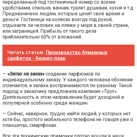
переделанный под гостиничный номер со всеми
удобствами; спальня, ванная, туалет душевая, кухня и т.д.
Предназначено людям, которые ценят своё время и
деньги. Гостиница на колёсах всегда под рукой,
отдыхаете ли человек на пляже у моря в своей стране,
или заграницей. Прибыль от такого дела
приблизительно 60% от вложений.
Читать статью
Производство бумажных
салфеток - бизнес-план
—
«Запах на заказ»
создание парфюмов по
индивидуальному заказу. У каждого человека обоняние
отличается, и запахи воспринимаются по-разному. Такой
подход к заказчику предложила компания
«
T
ijo
n».
Деятельность в этом направлении будет доходной и
популярной особенно среди женщин.
— Сейчас, наверное, трудно найти людей, у которых нет
хотя бы, простого мобильного телефона не говоря уже о
планшетах, смартфонах.
Все эти технические примочки плотно вошли в нашу