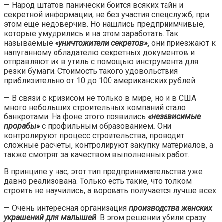
— Народ штатов панически боится всяких тайн и
секретной информации, не без участия спецслужб, при
этом ещё недоверчив. Но нашлись предприимчивые,
которые умудрились и на этом заработать. Так
называемые
«уничтожители секретов»
,
они приезжают к
напуганному обладателю секретных документов и
отправляют их в утиль с помощью инструмента для
резки бумаги. Стоимость такого удовольствия
приблизительно от 10 до 100 американских рублей.
— В связи с кризисом не только в мире, но и в США
много небольших строительных компаний стало
банкротами. На фоне этого появились
«независимые
прорабы»
с профильным образованием
.
Они
контролируют процесс строительства, проводит
сложные расчёты, контролируют закупку материалов, а
также смотрят за качеством выполненных работ.
В принципе у нас, этот тип предпринимательства уже
давно реализована. Только есть такие, что толком
строить не научились, а воровать получается лучше всех.
— Очень интересная организация
производства женских
украшений для малышей
. В этом решении убили сразу