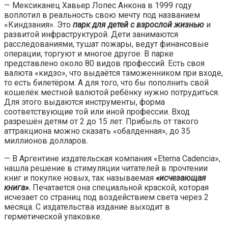
— Мексиканец Хавьер Лопес Анкона в 1999 году
воплотил в реальность свою мечту под названием
«Киндзания». Это
парк для детей с взрослой жизнью
и
развитой инфраструктурой. Дети занимаются
расследованиями, тушат пожары, ведут финансовые
операции, торгуют и многое другое. В парке
представлено около 80 видов профессий. Есть своя
валюта «кидзо», что выдаётся таможенником при входе,
то есть билетёром. А для того, что бы пополнить свой
кошелёк местной валютой ребёнку нужно потрудиться.
Для этого выдаются инструменты, форма
соответствующие той или иной профессии. Вход
разрешён детям от 2 до 15 лет. Прибыль от такого
аттракциона можно сказать «обалденная», до 35
миллионов долларов.
— В Аргентине издательская компания «Eterna Cadencia»,
нашла решение в стимуляции читателей в прочтении
книг и покупке новых, так называемая
«исчезающая
книга».
Печатается она специальной краской, которая
исчезает со страниц под воздействием света через 2
месяца. С издательства издание выходит в
герметической упаковке.