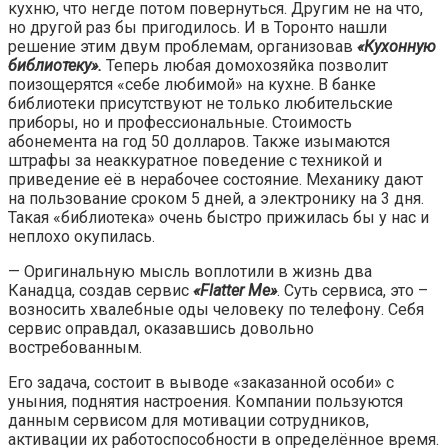
кухню, что негде потом повернуться. Другим не на что,
но другой раз бы пригодилось. И в Торонто нашли
решение этим двум проблемам, организовав
«Кухонную
библиотеку».
Теперь любая домохозяйка позволит
поизощерятся «себе любимой» на кухне. В банке
библиотеки присутствуют не только любительские
приборы, но и профессиональные. Стоимость
абонемента на год 50 долларов. Также изымаются
штрафы за неаккуратное поведение с техникой и
приведение её в нерабочее состояние. Механику дают
на пользование сроком 5 дней, а электронику на 3 дня.
Такая «библиотека» очень быстро прижилась бы у нас и
неплохо окупилась.
— Оригинальную мысль воплотили в жизнь два
Канадца, создав сервис
«
Flatter
Me
»
. Суть сервиса, это –
возносить хвалебные оды человеку по телефону. Себя
сервис оправдал, оказавшись довольно
востребованным.
Его задача, состоит в выводе «заказанной особи» с
уныния, поднятия настроения. Компании пользуются
данным сервисом для мотивации сотрудников,
активации их работоспособности в определённое время.