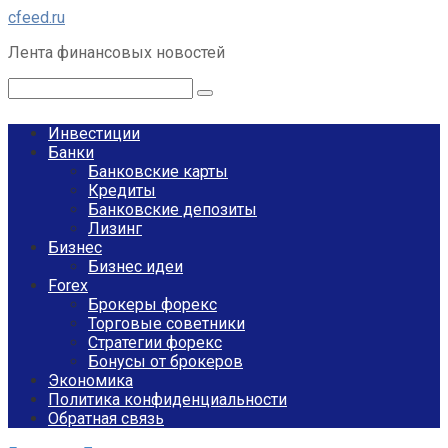
Перейти
cfeed.ru
к
Лента финансовых новостей
контенту
Поиск:
Инвестиции
Банки
Банковские карты
Кредиты
Банковские депозиты
Лизинг
Бизнес
Бизнес идеи
Forex
Брокеры форекс
Торговые советники
Стратегии форекс
Бонусы от брокеров
Экономика
Политика конфиденциальности
Обратная связь