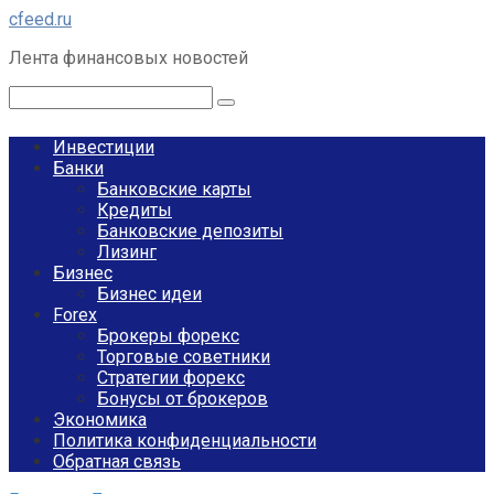
Перейти
cfeed.ru
к
Лента финансовых новостей
контенту
Поиск:
Инвестиции
Банки
Банковские карты
Кредиты
Банковские депозиты
Лизинг
Бизнес
Бизнес идеи
Forex
Брокеры форекс
Торговые советники
Стратегии форекс
Бонусы от брокеров
Экономика
Политика конфиденциальности
Обратная связь