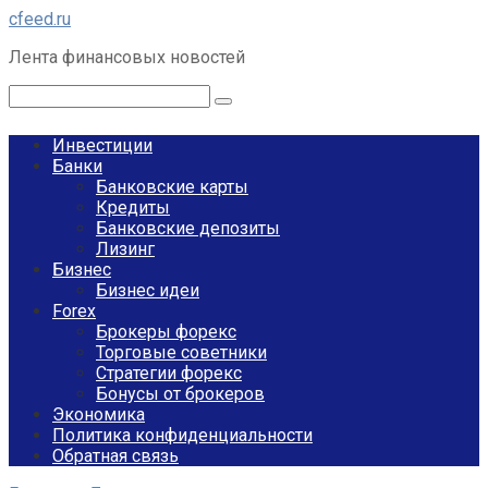
Перейти
cfeed.ru
к
Лента финансовых новостей
контенту
Поиск:
Инвестиции
Банки
Банковские карты
Кредиты
Банковские депозиты
Лизинг
Бизнес
Бизнес идеи
Forex
Брокеры форекс
Торговые советники
Стратегии форекс
Бонусы от брокеров
Экономика
Политика конфиденциальности
Обратная связь