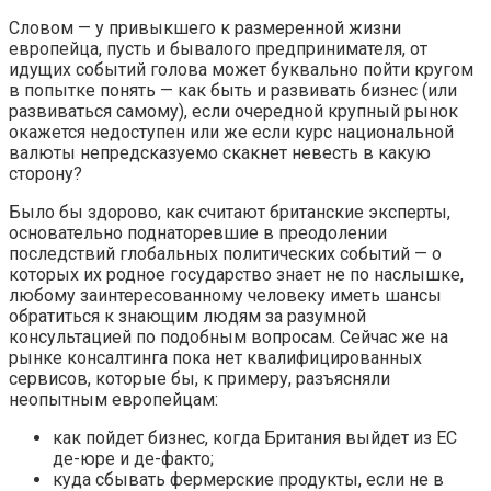
Словом — у привыкшего к размеренной жизни
европейца, пусть и бывалого предпринимателя, от
идущих событий голова может буквально пойти кругом
в попытке понять — как быть и развивать бизнес (или
развиваться самому), если очередной крупный рынок
окажется недоступен или же если курс национальной
валюты непредсказуемо скакнет невесть в какую
сторону?
Было бы здорово, как считают британские эксперты,
основательно поднаторевшие в преодолении
последствий глобальных политических событий — о
которых их родное государство знает не по наслышке,
любому заинтересованному человеку иметь шансы
обратиться к знающим людям за разумной
консультацией по подобным вопросам. Сейчас же на
рынке консалтинга пока нет квалифицированных
сервисов, которые бы, к примеру, разъясняли
неопытным европейцам:
как пойдет бизнес, когда Британия выйдет из ЕС
де-юре и де-факто;
куда сбывать фермерские продукты, если не в