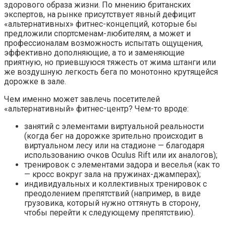
здорового образа жизни. По мнению британских
экспертов, на рынке присутствует явный дефицит
«альтернативных» фитнес-концепций, которые бы
предложили спортсменам-любителям, а может и
профессионалам возможность испытать ощущения,
эффективно дополняющие, а то и заменяющие
приятную, но приевшуюся тяжесть от жима штанги или
же воздушную легкость бега по монотонно крутящейся
дорожке в зале.
Чем именно может завлечь посетителей
«альтернативный» фитнес-центр? Чем-то вроде:
занятий с элементами виртуальной реальности
(когда бег на дорожке зрительно происходит в
виртуальном лесу или на стадионе — благодаря
использованию очков Oculus Rift или их аналогов);
тренировок с элементами задора и веселья (как то
— кросс вокруг зала на пружинах-джамперах);
индивидуальных и коллективных тренировок с
преодолением препятствий (например, в виде
грузовика, который нужно оттянуть в сторону,
чтобы перейти к следующему препятствию).