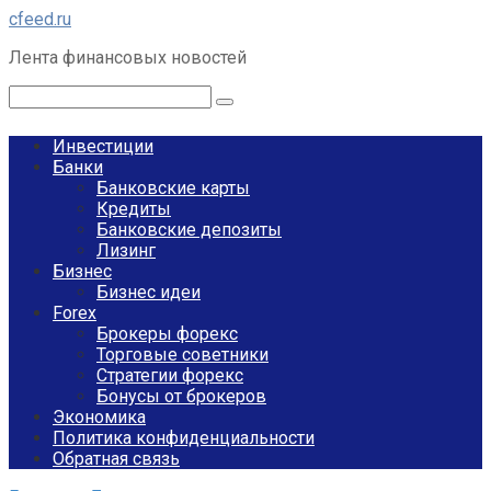
Перейти
cfeed.ru
к
Лента финансовых новостей
контенту
Поиск:
Инвестиции
Банки
Банковские карты
Кредиты
Банковские депозиты
Лизинг
Бизнес
Бизнес идеи
Forex
Брокеры форекс
Торговые советники
Стратегии форекс
Бонусы от брокеров
Экономика
Политика конфиденциальности
Обратная связь