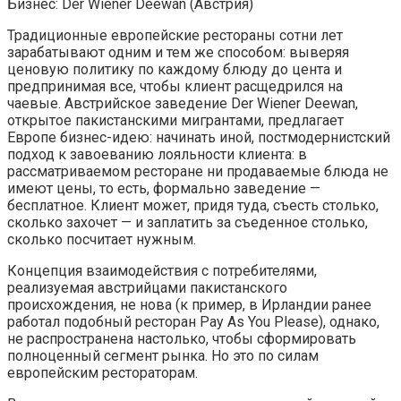
Бизнес: Der Wiener Deewan (Австрия)
Традиционные европейские рестораны сотни лет
зарабатывают одним и тем же способом: выверяя
ценовую политику по каждому блюду до цента и
предпринимая все, чтобы клиент расщедрился на
чаевые. Австрийское заведение Der Wiener Deewan,
открытое пакистанскими мигрантами, предлагает
Европе бизнес-идею: начинать иной, постмодернистский
подход к завоеванию лояльности клиента: в
рассматриваемом ресторане ни продаваемые блюда не
имеют цены, то есть, формально заведение —
бесплатное. Клиент может, придя туда, съесть столько,
сколько захочет — и заплатить за съеденное столько,
сколько посчитает нужным.
Концепция взаимодействия с потребителями,
реализуемая австрийцами пакистанского
происхождения, не нова (к пример, в Ирландии ранее
работал подобный ресторан Pay As You Please), однако,
не распространена настолько, чтобы сформировать
полноценный сегмент рынка. Но это по силам
европейским рестораторам.