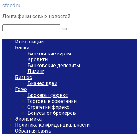
Перейти
cfeed.ru
к
Лента финансовых новостей
контенту
Поиск:
Инвестиции
Банки
Банковские карты
Кредиты
Банковские депозиты
Лизинг
Бизнес
Бизнес идеи
Forex
Брокеры форекс
Торговые советники
Стратегии форекс
Бонусы от брокеров
Экономика
Политика конфиденциальности
Обратная связь