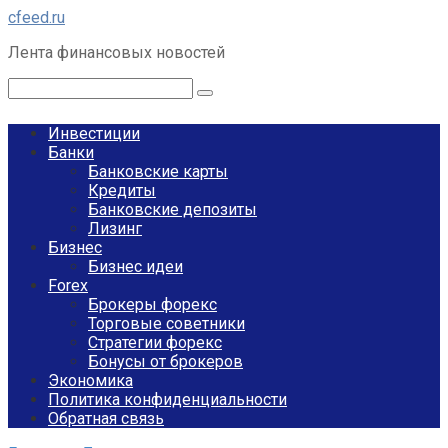
Перейти
cfeed.ru
к
Лента финансовых новостей
контенту
Поиск:
Инвестиции
Банки
Банковские карты
Кредиты
Банковские депозиты
Лизинг
Бизнес
Бизнес идеи
Forex
Брокеры форекс
Торговые советники
Стратегии форекс
Бонусы от брокеров
Экономика
Политика конфиденциальности
Обратная связь