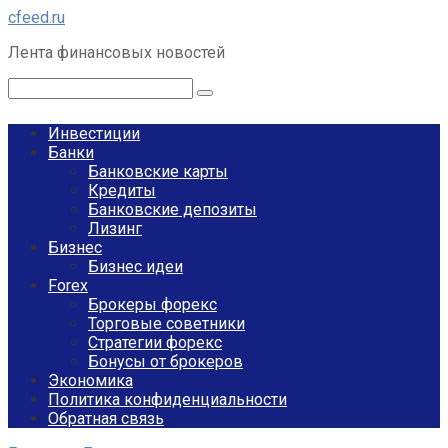
Перейти
cfeed.ru
к
Лента финансовых новостей
контенту
Поиск:
Инвестиции
Банки
Банковские карты
Кредиты
Банковские депозиты
Лизинг
Бизнес
Бизнес идеи
Forex
Брокеры форекс
Торговые советники
Стратегии форекс
Бонусы от брокеров
Экономика
Политика конфиденциальности
Обратная связь