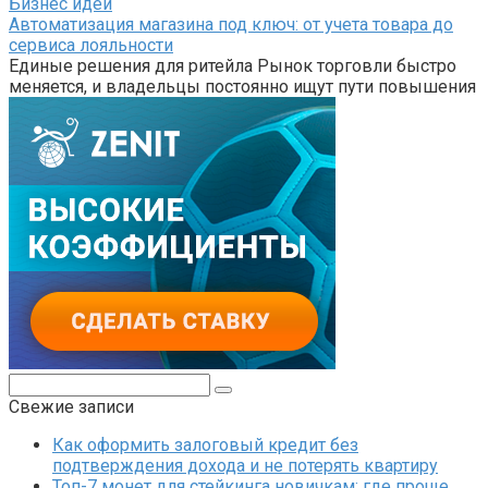
Бизнес идеи
Автоматизация магазина под ключ: от учета товара до
сервиса лояльности
Единые решения для ритейла Рынок торговли быстро
меняется, и владельцы постоянно ищут пути повышения
Поиск:
Свежие записи
Как оформить залоговый кредит без
подтверждения дохода и не потерять квартиру
Топ-7 монет для стейкинга новичкам: где проще