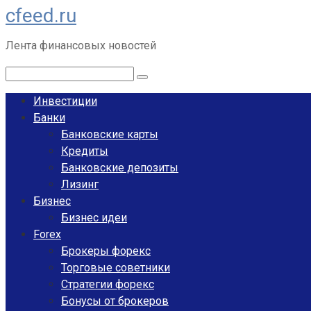
cfeed.ru
Перейти
к
Лента финансовых новостей
контенту
Поиск:
Инвестиции
Банки
Банковские карты
Кредиты
Банковские депозиты
Лизинг
Бизнес
Бизнес идеи
Forex
Брокеры форекс
Торговые советники
Стратегии форекс
Бонусы от брокеров