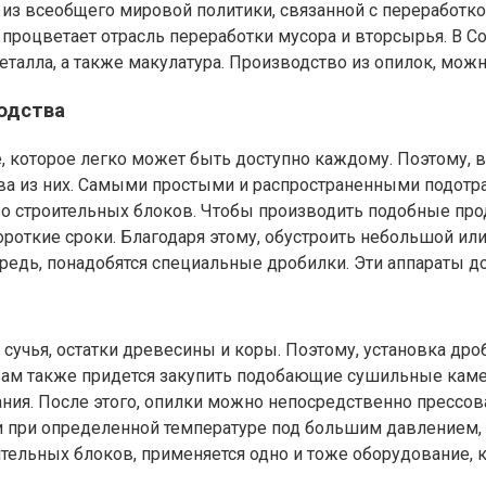
из всеобщего мировой политики, связанной с переработко
 процветает отрасль переработки мусора и вторсырья. В 
талла, а также макулатура. Производство из опилок, можн
одства
ье, которое легко может быть доступно каждому. Поэтому,
ва из них. Самыми простыми и распространенными подотр
во строительных блоков. Чтобы производить подобные про
роткие сроки. Благодаря этому, обустроить небольшой или
ередь, понадобятся специальные дробилки. Эти аппараты 
 сучья, остатки древесины и коры. Поэтому, установка дро
, вам также придется закупить подобающие сушильные кам
ния. После этого, опилки можно непосредственно прессов
 при определенной температуре под большим давлением, в 
ительных блоков, применяется одно и тоже оборудование, 