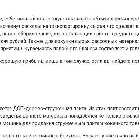
, собственный цех следует открывать вблизи деревоперер
ю исчезнут расходы на транспортировку сырья, что сделае
, новое оборудование, для организации работы среднего це
ысяч рублей. Также, для покупки сырья, расходных материа
приятии. Окупаемость подобного бизнеса составляет 2 года
 хорошую прибыль, лишь в том случае, если вы найдете п
тся ДСП-дерево-стружечная плита. Из этих плит состоит 
оизводства данного материала понадобятся не только опилк
я машина для придания стружечным плитам конечного това
 пеллеты или топливные брикеты. Но зато, у вас точно не 