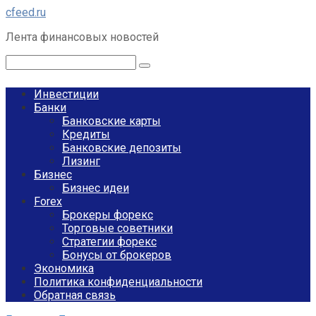
Перейти
cfeed.ru
к
Лента финансовых новостей
контенту
Поиск:
Инвестиции
Банки
Банковские карты
Кредиты
Банковские депозиты
Лизинг
Бизнес
Бизнес идеи
Forex
Брокеры форекс
Торговые советники
Стратегии форекс
Бонусы от брокеров
Экономика
Политика конфиденциальности
Обратная связь