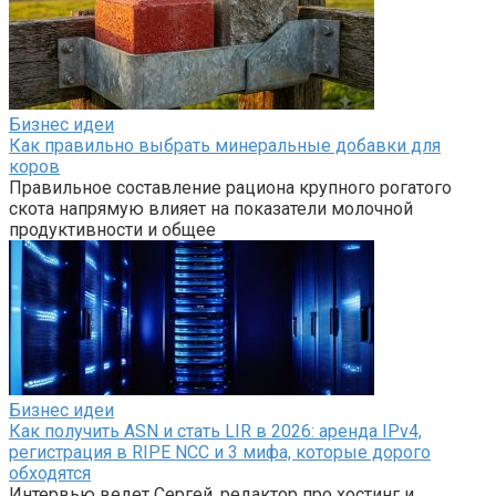
Бизнес идеи
Как правильно выбрать минеральные добавки для
коров
Правильное составление рациона крупного рогатого
скота напрямую влияет на показатели молочной
продуктивности и общее
Бизнес идеи
Как получить ASN и стать LIR в 2026: аренда IPv4,
регистрация в RIPE NCC и 3 мифа, которые дорого
обходятся
Интервью ведет Сергей, редактор про хостинг и