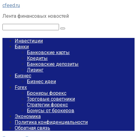
Перейти
cfeed.ru
к
Лента финансовых новостей
контенту
Поиск:
Инвестиции
Банки
Банковские карты
Кредиты
Банковские депозиты
Лизинг
Бизнес
Бизнес идеи
Forex
Брокеры форекс
Торговые советники
Стратегии форекс
Бонусы от брокеров
Экономика
Политика конфиденциальности
Обратная связь