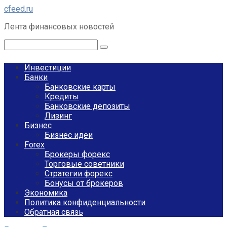
Перейти
cfeed.ru
к
Лента финансовых новостей
контенту
Поиск:
Инвестиции
Банки
Банковские карты
Кредиты
Банковские депозиты
Лизинг
Бизнес
Бизнес идеи
Forex
Брокеры форекс
Торговые советники
Стратегии форекс
Бонусы от брокеров
Экономика
Политика конфиденциальности
Обратная связь