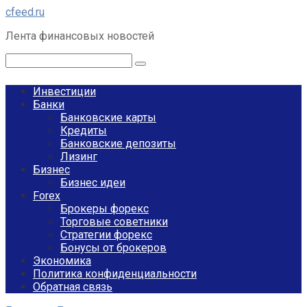
Перейти
cfeed.ru
к
Лента финансовых новостей
контенту
Поиск:
Инвестиции
Банки
Банковские карты
Кредиты
Банковские депозиты
Лизинг
Бизнес
Бизнес идеи
Forex
Брокеры форекс
Торговые советники
Стратегии форекс
Бонусы от брокеров
Экономика
Политика конфиденциальности
Обратная связь