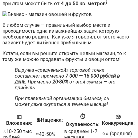
при этом может быть
от 4 до 50 кв. метров
!
В любом случае — правильный выбор места и
проходимость одна из важнейших задач, которую
необходимо решить. Как уже я говорил, от этого часто
зависит будет ли бизнес прибыльным.
Кстати, если вы решите открыть целый магазин, то к
тому же можно продавать фрукты и овощи оптом!
Выручка «средненькой» торговой точки
составляет примерно
7 000 — 15 000 рублей в
день
. Примерно
20-30%
от этой суммы — это
прибыль.
При правильной организации бизнеса, он
может даже окупиться в течение месяца!
⏱
💵
🎲
💲Наценка:
Вложения:
Конкуренция:
Окупаемость:
≈10-250 тыс.
в среднем 1-7
⭐️⭐️ (средняя)
≈40-50%
рублей
месяцев