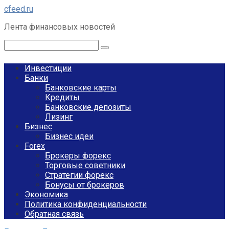
Перейти
cfeed.ru
к
Лента финансовых новостей
контенту
Поиск:
Инвестиции
Банки
Банковские карты
Кредиты
Банковские депозиты
Лизинг
Бизнес
Бизнес идеи
Forex
Брокеры форекс
Торговые советники
Стратегии форекс
Бонусы от брокеров
Экономика
Политика конфиденциальности
Обратная связь