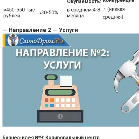
Конкуренция:
Окупаемость:
⭐️ (низкая-
≈450-550 тыс.
в среднем 4-8
≈30-50%
рублей
месяца
средняя)
— Направление 2 — Услуги
Бизнес-идея №9: Копировальный центр