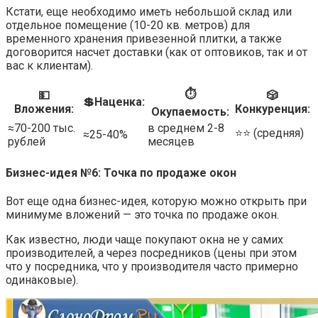
Кстати, еще необходимо иметь небольшой склад или
отдельное помещение (10-20 кв. метров) для
временного хранения привезенной плитки, а также
договорится насчет доставки (как от оптовиков, так и от
вас к клиентам).
⏱
💵
🎲
💲Наценка:
Вложения:
Конкуренция:
Окупаемость:
≈70-200 тыс.
в среднем 2-8
⭐️⭐️ (средняя)
≈25-40%
рублей
месяцев
Бизнес-идея №6: Точка по продаже окон
Вот еще одна бизнес-идея, которую можно открыть при
минимуме вложений — это точка по продаже окон.
Как известно, люди чаще покупают окна не у самих
производителей, а через посредников (цены при этом
что у посредника, что у производителя часто примерно
одинаковые).