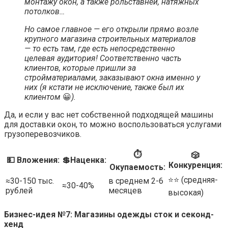
монтажу окон, а также рольставней, натяжных
потолков…
Но самое главное — его открыли прямо возле
крупного магазина строительных материалов
— то есть там, где есть непосредственно
целевая аудитория! Соответственно часть
клиентов, которые пришли за
стройматериалами, заказывают окна именно у
них (я кстати не исключение, также был их
клиентом
😀
).
Да, и если у вас нет собственной подходящей машины
для доставки окон, то можно воспользоваться услугами
грузоперевозчиков.
⏱
🎲
💵 Вложения:
💲Наценка:
Конкуренция:
Окупаемость:
⭐️⭐️ (средняя-
≈30-150 тыс.
в среднем 2-6
≈30-40%
рублей
месяцев
высокая)
Бизнес-идея №7: Магазины одежды сток и секонд-
хенд