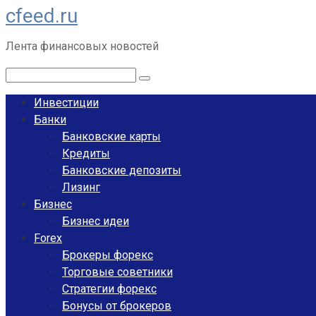
cfeed.ru
Перейти
к
Лента финансовых новостей
контенту
Поиск:
Инвестиции
Банки
Банковские карты
Кредиты
Банковские депозиты
Лизинг
Бизнес
Бизнес идеи
Forex
Брокеры форекс
Торговые советники
Стратегии форекс
Бонусы от брокеров