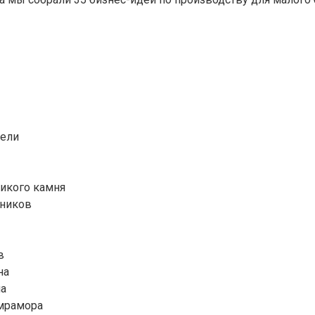
бели
дикого камня
тников
в
на
на
 мрамора