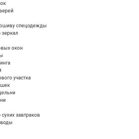
сок
дверей
 пошиву спецодежды
 зеркал
овых окон
цы
инга
й
вого участка
ушек
дельни
рни
 сухих завтраков
 воды