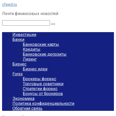
Перейти
cfeed.ru
к
Лента финансовых новостей
контенту
Поиск:
Инвестиции
Банки
Банковские карты
Кредиты
Банковские депозиты
Лизинг
Бизнес
Бизнес идеи
Forex
Брокеры форекс
Торговые советники
Стратегии форекс
Бонусы от брокеров
Экономика
Политика конфиденциальности
Обратная связь