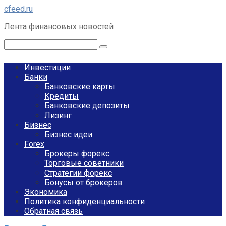
Перейти
cfeed.ru
к
Лента финансовых новостей
контенту
Поиск:
Инвестиции
Банки
Банковские карты
Кредиты
Банковские депозиты
Лизинг
Бизнес
Бизнес идеи
Forex
Брокеры форекс
Торговые советники
Стратегии форекс
Бонусы от брокеров
Экономика
Политика конфиденциальности
Обратная связь