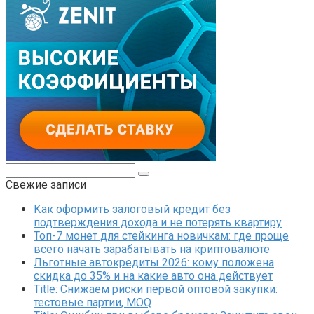
Поиск:
Свежие записи
Как оформить залоговый кредит без
подтверждения дохода и не потерять квартиру
Топ-7 монет для стейкинга новичкам: где проще
всего начать зарабатывать на криптовалюте
Льготные автокредиты 2026: кому положена
скидка до 35% и на какие авто она действует
Title: Снижаем риски первой оптовой закупки:
тестовые партии, MOQ