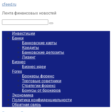
Перейти
cfeed.ru
к
Лента финансовых новостей
контенту
Поиск:
Инвестиции
Банки
Банковские карты
Кредиты
Банковские депозиты
Лизинг
Бизнес
Бизнес идеи
Forex
Брокеры форекс
Торговые советники
Стратегии форекс
Бонусы от брокеров
Экономика
Политика конфиденциальности
Обратная связь