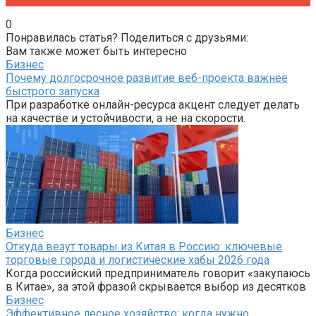
0
Понравилась статья? Поделиться с друзьями:
Вам также может быть интересно
Бизнес
Почему долгосрочное развитие веб-проекта важнее
быстрого запуска
При разработке онлайн-ресурса акцент следует делать
на качестве и устойчивости, а не на скорости.
Бизнес
Откуда везут товары из Китая в Россию: ключевые
торговые города и логистические хабы 2026 года
Когда российский предприниматель говорит «закупаюсь
в Китае», за этой фразой скрывается выбор из десятков
Бизнес
Эффективное лесное хозяйство: когда нужно