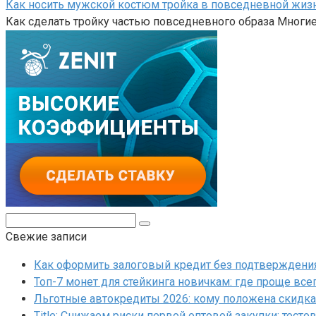
Как носить мужской костюм тройка в повседневной жиз
Как сделать тройку частью повседневного образа Многи
Поиск:
Свежие записи
Как оформить залоговый кредит без подтверждения 
Топ-7 монет для стейкинга новичкам: где проще все
Льготные автокредиты 2026: кому положена скидка 
Title: Снижаем риски первой оптовой закупки: тесто