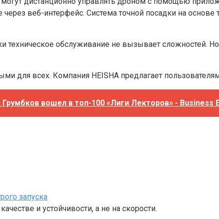
 могут дистанционно управлять дроном с помощью приложе
ерез веб-интерфейс. Система точной посадки на основе т
ики техническое обслуживание не вызывает сложностей. 
ыми для всех. Компания HEISHA предлагает пользователя
Грумбков вошел в топ-100 «Лиги Лекторов» - Business E
рого запуска
ачестве и устойчивости, а не на скорости.