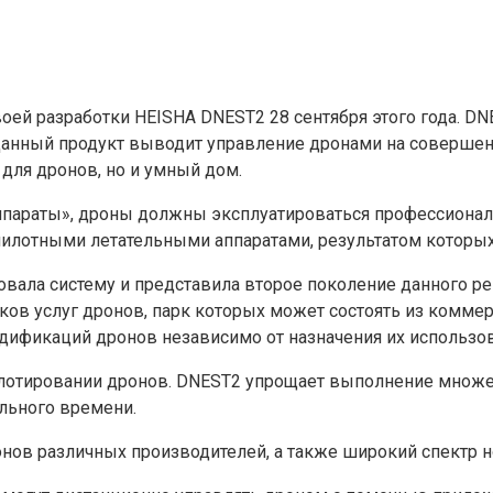
ей разработки HEISHA DNEST2 28 сентября этого года. DN
 Данный продукт выводит управление дронами на совершен
 для дронов, но и умный дом.
аппараты», дроны должны эксплуатироваться профессиона
пилотными летательными аппаратами, результатом которых 
вала систему и представила второе поколение данного р
ков услуг дронов, парк которых может состоять из комме
ификаций дронов независимо от назначения их использов
пилотировании дронов. DNEST2 упрощает выполнение множес
ального времени.
нов различных производителей, а также широкий спектр 