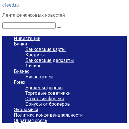
Перейти
cfeed.ru
к
Лента финансовых новостей
контенту
Поиск:
Инвестиции
Банки
Банковские карты
Кредиты
Банковские депозиты
Лизинг
Бизнес
Бизнес идеи
Forex
Брокеры форекс
Торговые советники
Стратегии форекс
Бонусы от брокеров
Экономика
Политика конфиденциальности
Обратная связь