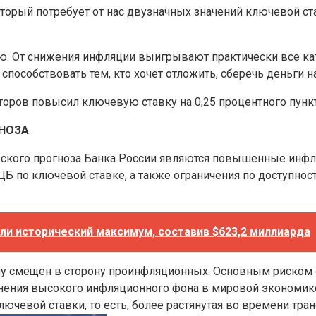
орый потребует от нас двузначных значений ключевой ста
ю. От снижения инфляции выигрывают практически все кат
способствовать тем, кто хочет отложить, сберечь деньги на
торов повысил ключевую ставку на 0,25 процентного пункт
ГНОЗА
ского прогноза Банка России являются повышенные инфл
Б по ключевой ставке, а также ограничения по доступнос
 исторический максимум, составив $623,2 миллиарда
нему смещен в сторону проинфляционных. Основным риском
анения высокого инфляционного фона в мировой экономике
лючевой ставки, то есть, более растянутая во времени т