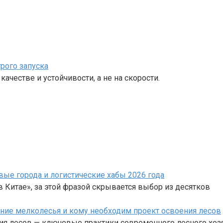
рого запуска
ачестве и устойчивости, а не на скорости.
вые города и логистические хабы 2026 года
 Китае», за этой фразой скрывается выбор из десятков
ние мелколесья и кому необходим проект освоения лесов
ия лесов — ключевые практики современного лесного хоз