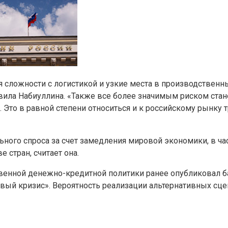
сложности с логистикой и узкие места в производственны
авила Набиуллина. «Также все более значимым риском ста
 Это в равной степени относиться и к российскому рынку т
ого спроса за счет замедления мировой экономики, в час
стран, считает она.
венной денежно-кредитной политики ранее опубликовал б
вый кризис». Вероятность реализации альтернативных сце