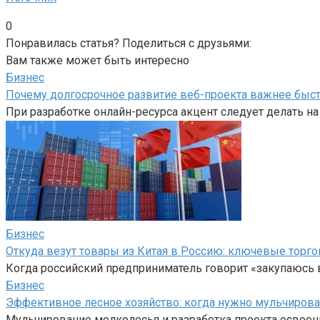
0
Понравилась статья? Поделиться с друзьями:
Вам также может быть интересно
Бизнес
Почему долгосрочное развитие веб-проекта важнее быст
При разработке онлайн-ресурса акцент следует делать на к
Бизнес
Откуда везут товары из Китая в Россию: ключевые торго
Когда российский предприниматель говорит «закупаюсь в
Бизнес
Эффективное лесное хозяйство: когда нужно мульчирова
Мульчирование мелколесья и разработка проекта освоен