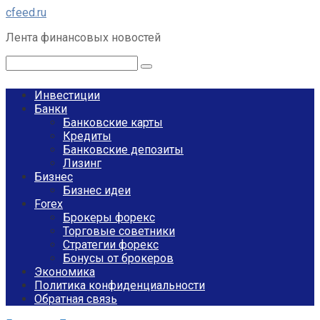
Перейти
cfeed.ru
к
Лента финансовых новостей
контенту
Поиск:
Инвестиции
Банки
Банковские карты
Кредиты
Банковские депозиты
Лизинг
Бизнес
Бизнес идеи
Forex
Брокеры форекс
Торговые советники
Стратегии форекс
Бонусы от брокеров
Экономика
Политика конфиденциальности
Обратная связь