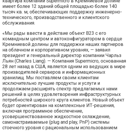
квартира компании Supermicro в Кремниевой долине
имеет более 12 зданий общей площадью более 140
тысяч кв. м, обеспечивающих поддержку инженерно-
технического, производственного и клиентского
обслуживания.
«Мы рады ввести в действие объект B23 с его
командным центром и автоконфигуратором в сердце
Кремниевой долины для поддержки наших партнеров
на облачном и корпоративном уровнях, — заявил
президент и генеральный директор компании Чарльз
Льян (Charles Liang). — Компания Supermicro, основанная
28 лет назад в США, является одним из ведущих в мире
производителей серверов и информационных
хранилищ. Мы поставляем своим клиентам
исключительно лучшие продукты и услуги и
продолжаем расширять спектр предлагаемых нами
решений в целях удовлетворения инфраструктурных
потребностей широкого круга клиентов. Новый объект
будет ориентирован на комплексные ИТ-решения,
включая программное обеспечение,
усовершенствованное жидкостное охлаждение,
самонастраиваемые (plug and play, PnP) системы
стоечного уровня с рациональным использованием