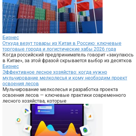
Бизнес
Откуда везут товары из Китая в Россию: ключевые
торговые города и логистические хабы 2026 года
Когда российский предприниматель говорит «закупаюсь
в Китае», за этой фразой скрывается выбор из десятков
Бизнес
Эффективное лесное хозяйство: когда нужно
мульчирование мелколесья и кому необходим проект
освоения лесов
Мульчирование мелколесья и разработка проекта
освоения лесов — ключевые практики современного
лесного хозяйства, которые