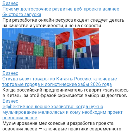
Бизнес
Почему долгосрочное развитие веб-проекта важнее
быстрого запуска
При разработке онлайн-ресурса акцент следует делать
на качестве и устойчивости, а не на скорости.
Бизнес
Откуда везут товары из Китая в Россию: ключевые
торговые города и логистические хабы 2026 года
Когда российский предприниматель говорит «закупаюсь
в Китае», за этой фразой скрывается выбор из десятков
Бизнес
Эффективное лесное хозяйство: когда нужно
мульчирование мелколесья и кому необходим проект
освоения лесов
Мульчирование мелколесья и разработка проекта
освоения лесов — ключевые практики современного