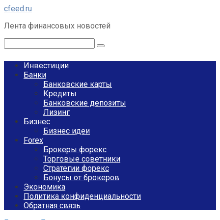
Перейти
cfeed.ru
к
Лента финансовых новостей
контенту
Поиск:
Инвестиции
Банки
Банковские карты
Кредиты
Банковские депозиты
Лизинг
Бизнес
Бизнес идеи
Forex
Брокеры форекс
Торговые советники
Стратегии форекс
Бонусы от брокеров
Экономика
Политика конфиденциальности
Обратная связь