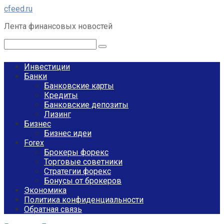
Перейти
cfeed.ru
к
Лента финансовых новостей
контенту
Поиск:
Инвестиции
Банки
Банковские карты
Кредиты
Банковские депозиты
Лизинг
Бизнес
Бизнес идеи
Forex
Брокеры форекс
Торговые советники
Стратегии форекс
Бонусы от брокеров
Экономика
Политика конфиденциальности
Обратная связь