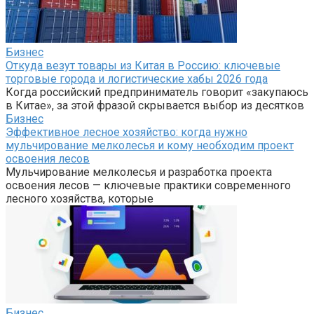
Бизнес
Откуда везут товары из Китая в Россию: ключевые
торговые города и логистические хабы 2026 года
Когда российский предприниматель говорит «закупаюсь
в Китае», за этой фразой скрывается выбор из десятков
Бизнес
Эффективное лесное хозяйство: когда нужно
мульчирование мелколесья и кому необходим проект
освоения лесов
Мульчирование мелколесья и разработка проекта
освоения лесов — ключевые практики современного
лесного хозяйства, которые
Бизнес