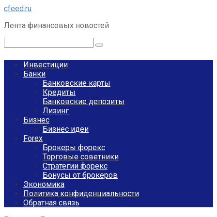
Перейти
cfeed.ru
к
Лента финансовых новостей
контенту
Поиск:
Инвестиции
Банки
Банковские карты
Кредиты
Банковские депозиты
Лизинг
Бизнес
Бизнес идеи
Forex
Брокеры форекс
Торговые советники
Стратегии форекс
Бонусы от брокеров
Экономика
Политика конфиденциальности
Обратная связь