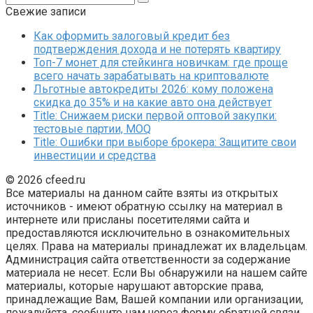
Свежие записи
Как оформить залоговый кредит без
подтверждения дохода и не потерять квартиру
Топ-7 монет для стейкинга новичкам: где проще
всего начать зарабатывать на криптовалюте
Льготные автокредиты 2026: кому положена
скидка до 35% и на какие авто она действует
Title: Снижаем риски первой оптовой закупки:
тестовые партии, MOQ
Title: Ошибки при выборе брокера: Защитите свои
инвестиции и средства
© 2026 cfeed.ru
Все материалы на данном сайте взяты из открытых
источников - имеют обратную ссылку на материал в
интернете или присланы посетителями сайта и
предоставляются исключительно в ознакомительных
целях. Права на материалы принадлежат их владельцам.
Администрация сайта ответственности за содержание
материала не несет. Если Вы обнаружили на нашем сайте
материалы, которые нарушают авторские права,
принадлежащие Вам, Вашей компании или организации,
пожалуйста, сообщите нам через форму обратной связи.