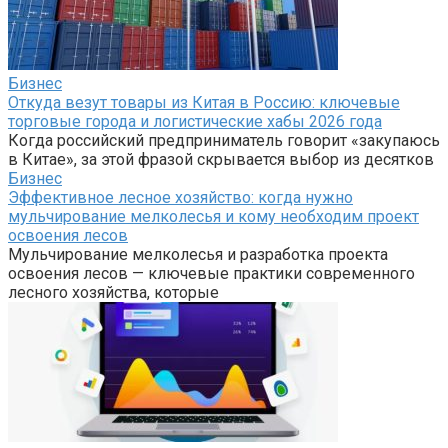
Бизнес
Откуда везут товары из Китая в Россию: ключевые
торговые города и логистические хабы 2026 года
Когда российский предприниматель говорит «закупаюсь
в Китае», за этой фразой скрывается выбор из десятков
Бизнес
Эффективное лесное хозяйство: когда нужно
мульчирование мелколесья и кому необходим проект
освоения лесов
Мульчирование мелколесья и разработка проекта
освоения лесов — ключевые практики современного
лесного хозяйства, которые