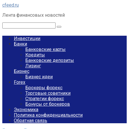
Перейти
cfeed.ru
к
Лента финансовых новостей
контенту
Поиск:
Инвестиции
Банки
Банковские карты
Кредиты
Банковские депозиты
Лизинг
Бизнес
Бизнес идеи
Forex
Брокеры форекс
Торговые советники
Стратегии форекс
Бонусы от брокеров
Экономика
Политика конфиденциальности
Обратная связь