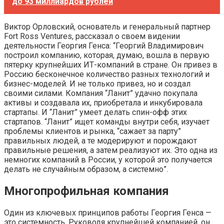
до 93 миллиардов рублей
Виктор Орловский, основатель и генеральный партнер
Fort Ross Ventures, рассказал о своем видении
деятельности Георгия Генса: “Георгий Владимирович
построил компанию, которая, думаю, вошла в первую
пятерку крупнейших ИТ-компаний в стране. Он привез в
Россию бесконечное количество разных технологий и
бизнес-моделей. И не только привез, но и создал
своими силами. Компания “Ланит” удачно покупала
активы и создавала их, приобретала и инкубировала
стартапы. И “Ланит” умеет делать спин-офф этих
стартапов. “Ланит” ищет команды внутри себя, изучает
проблемы клиентов и рынка, “сажает за парту”
правильных людей, а те модерируют и порождают
правильные решения, а затем реализуют их. Это одна из
немногих компаний в России, у которой это получается
делать не случайным образом, а системно”.
Многопрофильная компания
Один из ключевых принципов работы Георгия Генса —
это системность. Руководя крупнейшей компанией, он