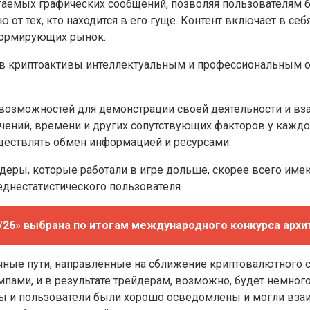
аемых графических сообщений, позволяя пользователям б
т тех, кто находится в его гуще. Контент включает в себ
формирующих рынок.
 в криптоактивы интеллектуальным и профессиональным о
озможностей для демонстрации своей деятельности и вза
ичений, времени и других сопутствующих факторов у кажд
ествлять обмен информацией и ресурсами.
деры, которые работали в игре дольше, скорее всего имею
днестатистического пользователя.
3/26» выбрана по итогам международного конкурса арх
чные пути, направленные на сближение криптовалютного с
ами, и в результате трейдерам, возможно, будет немного 
ы и пользователи были хорошо осведомлены и могли взаим