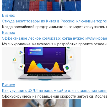
Бизнес
Откуда везут товары из Китая в Россию: ключевые торго
Когда российский предприниматель говорит «закупаюсь в
Бизнес
Эффективное лесное хозяйство: когда нужно мульчирова
Мульчирование мелколесья и разработка проекта освоен
Бизнес
Как улучшить UX/UI на вашем сайте для повышения конв
Сфокусируйтесь на повышении скорости загрузки. Иссле