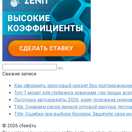
Поиск:
Свежие записи
Как оформить залоговый кредит без подтверждения 
Топ-7 монет для стейкинга новичкам: где проще все
Льготные автокредиты 2026: кому положена скидка 
Title: Снижаем риски первой оптовой закупки: тесто
Title: Ошибки при выборе брокера: Защитите свои и
© 2026 cfeed.ru