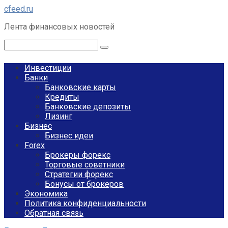
Перейти
cfeed.ru
к
Лента финансовых новостей
контенту
Поиск:
Инвестиции
Банки
Банковские карты
Кредиты
Банковские депозиты
Лизинг
Бизнес
Бизнес идеи
Forex
Брокеры форекс
Торговые советники
Стратегии форекс
Бонусы от брокеров
Экономика
Политика конфиденциальности
Обратная связь