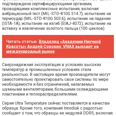
подтверждена сертифицирующими органами,
проводящими комплексные испытания, включая:
вибрационный тест (MIL-STD-810G 514.7); испытание на
термоудар (MIL-STD-810G 503.6); испытание на падение
(ISTA-1A); испытание на изгиб (EIAJ-4072); испытание на
вставку и извлечение золотого пальца (100 циклов).
Читать статью
Владелец «Академии Научной
Красоты» Андрей Сорокин: VIVAX выходит на
международный рынок
Сверхнадежная эксплуатация в условиях высоких
температур в промышленных условиях стала
реальностью. В настоящее время производители могут
самостоятельно проектировать свои системы по мере
необходимости и без ограничений, налагаемых
шумными вентиляторами, большими охлаждающими
пластинами и теплораспределителями.
Серия Ultra Temperature сейчас поставляется в качестве
образца. Кроме того, компания Innodisk с радостью
сообщает о том, что образцы ее модулей DDR5, включая