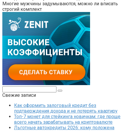
Многие мужчины задумываются, можно ли вписать
строгий комплект
Поиск:
Свежие записи
Как оформить залоговый кредит без
подтверждения дохода и не потерять квартиру
Топ-7 монет для стейкинга новичкам: где проще
всего начать зарабатывать на криптовалюте
Льготные автокредиты 2026: кому положена