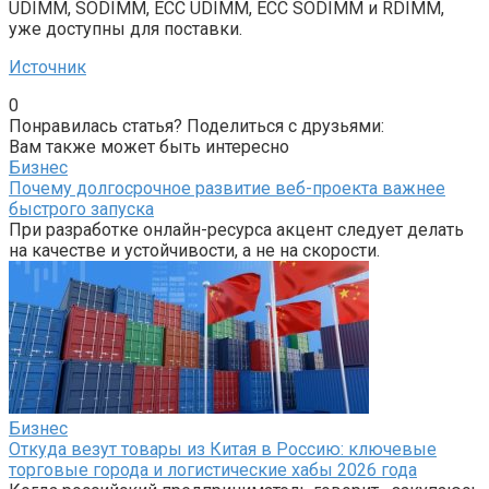
UDIMM, SODIMM, ECC UDIMM, ECC SODIMM и RDIMM,
уже доступны для поставки.
Источник
0
Понравилась статья? Поделиться с друзьями:
Вам также может быть интересно
Бизнес
Почему долгосрочное развитие веб-проекта важнее
быстрого запуска
При разработке онлайн-ресурса акцент следует делать
на качестве и устойчивости, а не на скорости.
Бизнес
Откуда везут товары из Китая в Россию: ключевые
торговые города и логистические хабы 2026 года