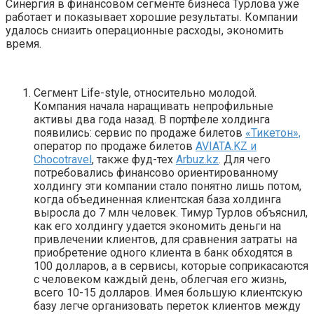
Синергия в финансовом сегменте бизнеса Турлова уже
работает и показывает хорошие результаты. Компании
удалось снизить операционные расходы, экономить
время.
Сегмент Life-style, относительно молодой.
Компания начала наращивать непрофильные
активы два года назад. В портфеле холдинга
появились: сервис по продаже билетов
«Тикетон»,
оператор по продаже билетов
AVIATA.KZ и
Chocotravel
, также фуд-тех
Arbuz.kz
. Для чего
потребовались финансово ориентированному
холдингу эти компании стало понятно лишь потом,
когда объединенная клиентская база холдинга
выросла до 7 млн человек. Тимур Турлов объяснил,
как его холдингу удается экономить деньги на
привлечении клиентов, для сравнения затраты на
приобретение одного клиента в банк обходятся в
100 долларов, а в сервисы, которые соприкасаются
с человеком каждый день, облегчая его жизнь,
всего 10-15 долларов. Имея большую клиентскую
базу легче организовать переток клиентов между