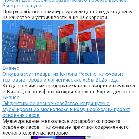
быстрого запуска
При разработке онлайн-ресурса акцент следует делать
на качестве и устойчивости, а не на скорости.
Бизнес
Откуда везут товары из Китая в Россию: ключевые
торговые города и логистические хабы 2026 года
Когда российский предприниматель говорит «закупаюсь
в Китае», за этой фразой скрывается выбор из десятков
Бизнес
Эффективное лесное хозяйство: когда нужно
мульчирование мелколесья и кому необходим проект
освоения лесов
Мульчирование мелколесья и разработка проекта
освоения лесов — ключевые практики современного
лесного хозяйства, которые