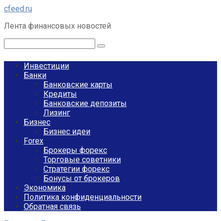
Перейти
cfeed.ru
к
Лента финансовых новостей
контенту
Поиск:
Инвестиции
Банки
Банковские карты
Кредиты
Банковские депозиты
Лизинг
Бизнес
Бизнес идеи
Forex
Брокеры форекс
Торговые советники
Стратегии форекс
Бонусы от брокеров
Экономика
Политика конфиденциальности
Обратная связь