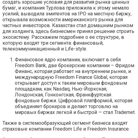
создать хорошие условия для развития рынка ценных
бумаг, и компания Турлова приложила к этому немало
усилий, выводила эмитентов на IPO на местную биржу,
открывала возможности американского рынка для
частных инвесторов. Казахстан стал домашним рынком
для холдинга, здесь бизнесмен принял решение строить
экосистему. Расскажем подробнее о ее структуре, в
которую входят три сегмента: финансовый,
телекоммуникационный и Life-style.
Финансовое ядро компании, включает в себя
Freedom Bank, две брокерские компании – Фридом
Финанс, которая работает на внутреннем рынке, и
международную Freedom Finance Global, которая
открывает доступ к таким мировым фондовым
площадкам, как Nasdaq, Нью-Йоркская,
Лондонская, Гонконгская, Франкфуртская
фондовые биржи. Цифровой платформой, которая
объединяет брокеров и делает торговлю на
мировых биржах легкой и быстрой — стал Tradernet.
Также в системообразующий сегмент бизнеса входят
страховые компании Freedom Life и Freedom Insurance.