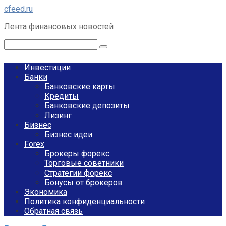
Перейти
cfeed.ru
к
Лента финансовых новостей
контенту
Поиск:
Инвестиции
Банки
Банковские карты
Кредиты
Банковские депозиты
Лизинг
Бизнес
Бизнес идеи
Forex
Брокеры форекс
Торговые советники
Стратегии форекс
Бонусы от брокеров
Экономика
Политика конфиденциальности
Обратная связь