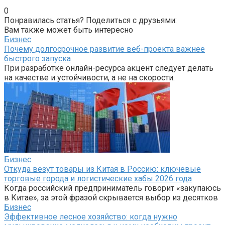
0
Понравилась статья? Поделиться с друзьями:
Вам также может быть интересно
Бизнес
Почему долгосрочное развитие веб-проекта важнее
быстрого запуска
При разработке онлайн-ресурса акцент следует делать
на качестве и устойчивости, а не на скорости.
Бизнес
Откуда везут товары из Китая в Россию: ключевые
торговые города и логистические хабы 2026 года
Когда российский предприниматель говорит «закупаюсь
в Китае», за этой фразой скрывается выбор из десятков
Бизнес
Эффективное лесное хозяйство: когда нужно