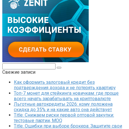
Поиск:
Свежие записи
Как оформить залоговый кредит без
подтверждения дохода и не потерять квартиру
Топ-7 монет для стейкинга новичкам: где проще
всего начать зарабатывать на криптовалюте
Льготные автокредиты 2026: кому положена
скидка до 35% и на какие авто она действует
Title: Снижаем риски первой оптовой закупки:
тестовые партии, MOQ
Title: Ошибки при выборе брокера: Защитите свои