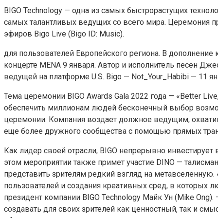
BIGO Technology — одна из самых быстрорастущих техно
самых талантливых ведущих со всего мира. Церемония про
эфиров Bigo Live (Bigo ID: Music).
для пользователей Европейского региона. В дополнение 
концерте MENA 9 января. Автор и исполнитель песен Дж
ведущей на платформе U.S. Bigo — Not_Your_Habibi — 11 ян
Тема церемонии BIGO Awards Gala 2022 года — «Better Li
обеспечить миллионам людей бесконечный выбор возможн
церемонии. Компания воздает должное ведущим, охватив
еще более дружного сообщества с помощью прямых тран
Как лидер своей отрасли, BIGO непрерывно инвестирует 
этом мероприятии также примет участие DINO — талисман
представить зрителям редкий взгляд на метавселенную
пользователей и создания креативных сред, в которых л
президент компании BIGO Technology Майк Ун (Mike Ong)
создавать для своих зрителей как ценностный, так и см