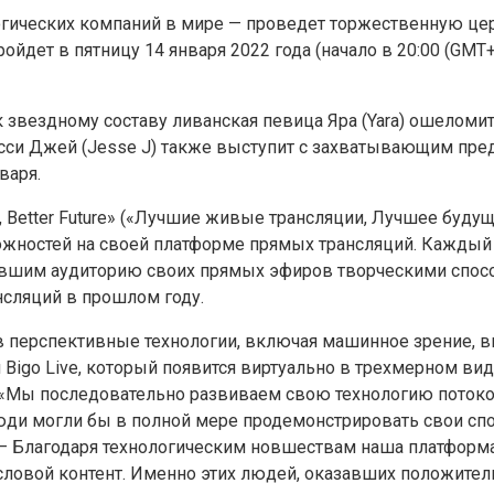
логических компаний в мире — проведет торжественную це
йдет в пятницу 14 января 2022 года (начало в 20:00 (GMT+
к звездному составу ливанская певица Яра (Yara) ошелом
есси Джей (Jesse J) также выступит с захватывающим пр
варя.
ve, Better Future» («Лучшие живые трансляции, Лучшее буд
остей на своей платформе прямых трансляций. Каждый го
шим аудиторию своих прямых эфиров творческими способно
сляций в прошлом году.
в перспективные технологии, включая машинное зрение, в
 Bigo Live, который появится виртуально в трехмерном ви
. «Мы последовательно развиваем свою технологию поток
юди могли бы в полной мере продемонстрировать свои спос
. — Благодаря технологическим новшествам наша платформ
ысловой контент. Именно этих людей, оказавших положител