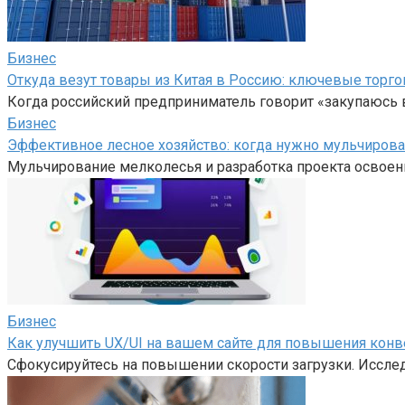
Бизнес
Откуда везут товары из Китая в Россию: ключевые торго
Когда российский предприниматель говорит «закупаюсь в
Бизнес
Эффективное лесное хозяйство: когда нужно мульчирова
Мульчирование мелколесья и разработка проекта освоен
Бизнес
Как улучшить UX/UI на вашем сайте для повышения конв
Сфокусируйтесь на повышении скорости загрузки. Иссле