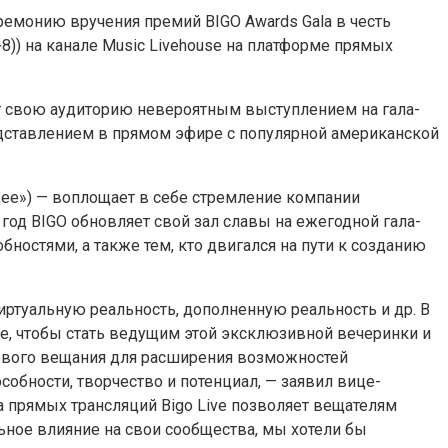
ремонию вручения премий BIGO Awards Gala в честь
8)) на канале Music Livehouse на платформе прямых
ит свою аудиторию невероятным выступлением на гала-
едставлением в прямом эфире с популярной американской
ущее») — воплощает в себе стремление компании
д BIGO обновляет свой зал славы на ежегодной гала-
стями, а также тем, кто двигался на пути к созданию
иртуальную реальность, дополненную реальность и др. В
де, чтобы стать ведущим этой эксклюзивной вечеринки и
ового вещания для расширения возможностей
обности, творчество и потенциал, — заявил вице-
а прямых трансляций Bigo Live позволяет вещателям
ьное влияние на свои сообщества, мы хотели бы