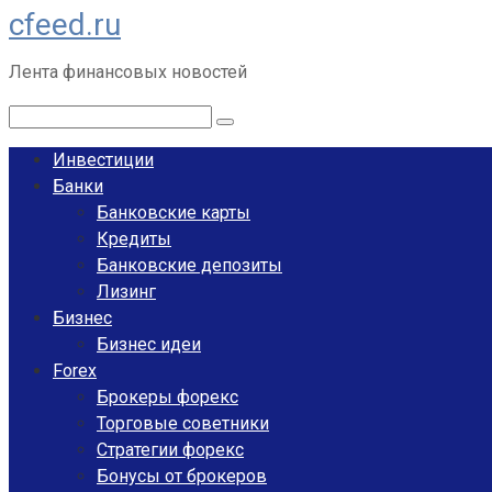
cfeed.ru
Перейти
к
Лента финансовых новостей
контенту
Поиск:
Инвестиции
Банки
Банковские карты
Кредиты
Банковские депозиты
Лизинг
Бизнес
Бизнес идеи
Forex
Брокеры форекс
Торговые советники
Стратегии форекс
Бонусы от брокеров