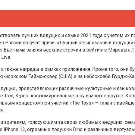
вовать лучших ведущих и семьи 2021 года с учетом их поп
am из России получат призы «Лучший региональный ведущий
) из Вьетнама заняли верхние строчки в рейтинге Мировых 
Live.
 а также награды в рамках приложения. Кроме того, они 
-йоркском Таймс-сквер (США) и на небоскребе Бурдж-Хал
едущих , представляющих различные культурные и языков
е Tron, K-pop костюмированные шоу и многое другое. Кроме
альным концертом при участии «The Toys» — талантливейше
я.
ии зрителям, голосующим за своих любимых ведущих семьи
e iPhone 13, огромные подушки Dino и различные виртуал