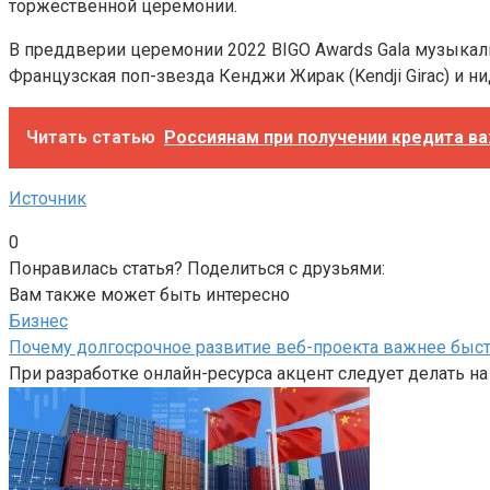
торжественной церемонии.
В преддверии церемонии 2022 BIGO Awards Gala музыкал
Французская поп-звезда Кенджи Жирак (Kendji Girac) и 
Читать статью
Россиянам при получении кредита ва
Источник
0
Понравилась статья? Поделиться с друзьями:
Вам также может быть интересно
Бизнес
Почему долгосрочное развитие веб-проекта важнее быст
При разработке онлайн-ресурса акцент следует делать на к