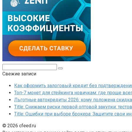
Поиск:
Свежие записи
Как оформить залоговый кредит без подтверждения 
Топ-7 монет для стейкинга новичкам: где проще все
Льготные автокредиты 2026: кому положена скидка 
Title: Снижаем риски первой оптовой закупки: тесто
Title: Ошибки при выборе брокера: Защитите свои и
© 2026 cfeed.ru