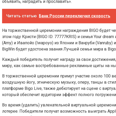
объявить, наградить и прославить».
Читать статью
Банк России переключил скорость
На торжественной церемонии награждения BIGO будет чест
этом году Кристи (BIGO ID: 77777KRIS) и семья Your dre
(Amy) и Ивапойо (Iwapoyo) из Японии и Ванруби (Vanruby
BigWin будет удостоена звания Лучшей семьи мира в Bigo 
Каждый победитель получит награду за свои достижения,
миру, как самые востребованные рекламные щиты на нью
В торжественной церемонии примут участие около 100 в
воздушную йогу, этническую музыку, оперу, танцы в стил
платформе Bigo Live, также дебютирует на сцене с вирту
который обеспечит аудитории эффект полного погружени
Во время (удалить) увлекательной виртуальной церемон
лотерее. Победители получат возможность выиграть Appl