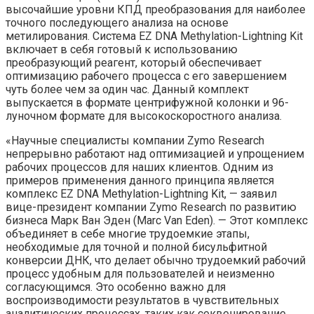
высочайшие уровни КПД преобразования для наиболее
точного последующего анализа на основе
метилирования. Система EZ DNA Methylation-Lightning Kit
включает в себя готовый к использованию
преобразующий реагент, который обеспечивает
оптимизацию рабочего процесса с его завершением
чуть более чем за один час. Данный комплект
выпускается в формате центрифужной колонки и 96-
луночном формате для высокоскоростного анализа.
«Научные специалисты компании Zymo Research
непрерывно работают над оптимизацией и упрощением
рабочих процессов для наших клиентов. Одним из
примеров применения данного принципа является
комплекс EZ DNA Methylation-Lightning Kit, — заявил
вице-президент компании Zymo Research по развитию
бизнеса Марк Ван Эден (Marc Van Eden). — Этот комплекс
объединяет в себе многие трудоемкие этапы,
необходимые для точной и полной бисульфитной
конверсии ДНК, что делает обычно трудоемкий рабочий
процесс удобным для пользователей и неизменно
согласующимся. Это особенно важно для
воспроизводимости результатов в чувствительных
аналитических процессах, таких как секвенирование