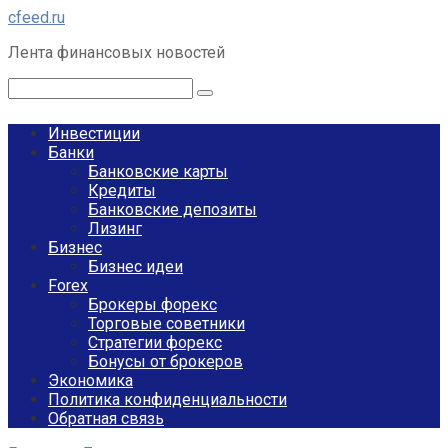
Перейти
cfeed.ru
к
Лента финансовых новостей
контенту
Поиск:
Инвестиции
Банки
Банковские карты
Кредиты
Банковские депозиты
Лизинг
Бизнес
Бизнес идеи
Forex
Брокеры форекс
Торговые советники
Стратегии форекс
Бонусы от брокеров
Экономика
Политика конфиденциальности
Обратная связь