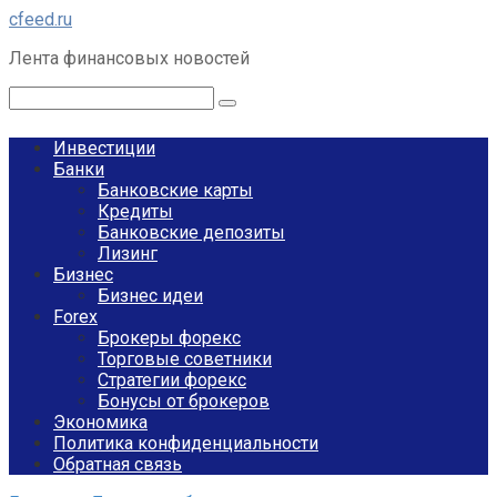
Перейти
cfeed.ru
к
Лента финансовых новостей
контенту
Поиск:
Инвестиции
Банки
Банковские карты
Кредиты
Банковские депозиты
Лизинг
Бизнес
Бизнес идеи
Forex
Брокеры форекс
Торговые советники
Стратегии форекс
Бонусы от брокеров
Экономика
Политика конфиденциальности
Обратная связь