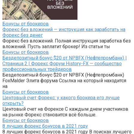
Бонусы от брокеров
Форекс без вложений — инструкция как заработать на
Форекс без денег
Форекс без вложений. Полная инструкция заработка без
вложений. Пусть заплатит брокер! Из статьи ты
Бонусы от брокеров
Бездепозитный бонус $20 от NPBFX (Нефтепромбанк) |
Страница 2 | Форекс Форум History-FX — сообщество
профессиональных трейдеров
Бездепозитный бонус $20 от NPBFX (Нефтепромбанк)
FoxMalder Элита форума Ссылка на который находится
на
Бонусы от брокеров
Центовый счет Форекс: у какого брокера его лучше
открыть?
Центовый счет на Форексе С каждым днем участников
на рынке Форекс становится всё больше.
Бонусы от брокеров
8 лучших форекс бонусов в 2021 году
8 лучших форекс бонусов в 2021 году В поисках лучшего