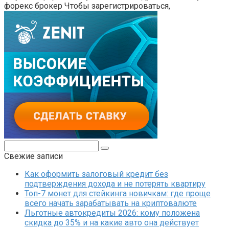
форекс брокер Чтобы зарегистрироваться,
Поиск:
Свежие записи
Как оформить залоговый кредит без
подтверждения дохода и не потерять квартиру
Топ-7 монет для стейкинга новичкам: где проще
всего начать зарабатывать на криптовалюте
Льготные автокредиты 2026: кому положена
скидка до 35% и на какие авто она действует