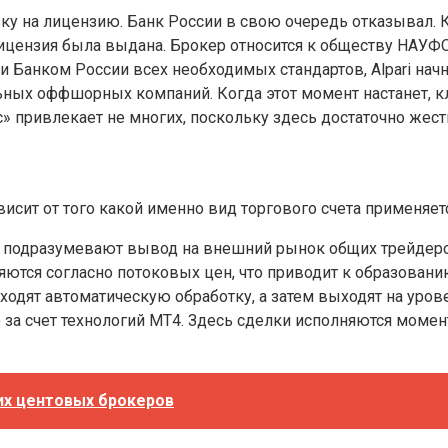
 на лицензию. Банк России в свою очередь отказывал. Ко
з лицензия была выдана. Брокер относится к обществу НАУ
и Банком России всех необходимых стандартов, Alpari нач
ьных оффшорных компаний. Когда этот момент настанет,
 привлекает не многих, поскольку здесь достаточно жест
исит от того какой именно вид торгового счета применяет
а подразумевают вывод на внешний рынок общих трейдерс
яются согласно потоковых цен, что приводит к образовани
оходят автоматическую обработку, а затем выходят на уро
 за счет технологий МТ4. Здесь сделки исполняются момен
их центовых брокеров