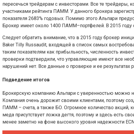
пересечься трейдерам с инвесторами. Все те трейдеры, к
участниками рейтинга ПАММ. У данного брокера зарегис
показателя 2683% годовых. Помимо этого Альпари пред
Брокер имеет около 1400 ПАММ–портфелей. В 2015 году о
Следует обратить внимание, что в 2015 году брокер ин
Baker Tilly Russaudit, входящей в список самых востре
таким показателям как прибыльность, численность инве
проверки подтвердили, что управляющие имеют все необ
нарушений нет. Все данные о проверке и ее результатах
Подведение итогов
Брокерскую компанию Альпари с уверенностью можно наз
Компания очень дорожит своими клиентами, поэтому соз
ПАММ – счета, а также БО. Огромное количество акций, 
меда присутствует ложка дегтя, поэтому и здесь есть св
менее заметно на фоне высокого уровня надежности ECN