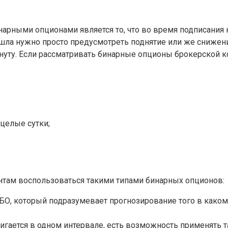
арными опционами является то, что во время подписания 
шла нужно просто предусмотреть поднятие или же снижение
уту. Если рассматривать бинарные опционы брокерской ко
 целые сутки;
ентам воспользоваться такими типами бинарных опционов:
О, который подразумевает прогнозирование того в каком 
игается в одном интервале, есть возможность применять та