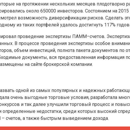
оторые на протяжении нескольких месяцев плодотворно раб
трировались около 650000 инвесторов. Состоянием на 201
усмотрел возможность диверсификации рисков. Сделать э
дному из таких портфелей удалось достигнуть 117% годов
ициировал проведение экспертизы ПАММ–счетов. Эксперти
бованных. В процессе проведения экспертизы особое внима
сторов, объем инвестиций, полнота пакета документов п
ходимые документы, вся предоставленная информация пол
 размещены на сайте брокерской компании.
вать одной из самых популярных и надежных работающих 
дала очень выгодные торговые условия, разработала мно
конкурсов и так далее улучшили торговый процесс и повыс
ои определенные недостатки, среди которых высокий спред
 – счетов, а также быстрым выведением дохода.