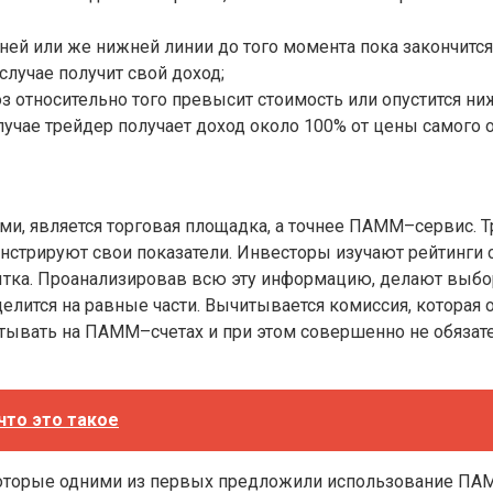
ей или же нижней линии до того момента пока закончится 
случае получит свой доход;
оз относительно того превысит стоимость или опустится ни
случае трейдер получает доход около 100% от цены самого 
ами, является торговая площадка, а точнее ПАММ–сервис.
монстрируют свои показатели. Инвесторы изучают рейтин
ытка. Проанализировав всю эту информацию, делают выбо
лится на равные части. Вычитывается комиссия, которая 
ывать на ПАММ–счетах и при этом совершенно не обязате
что это такое
которые одними из первых предложили использование ПАММ