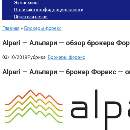
Экономика
Политика конфиденциальности
Обратная связь
Главная
»
Брокеры форекс
Alpari — Альпари — обзор брокера Фо
03/10/2019
Рубрика:
Брокеры форекс
Alpari — Альпари — брокер Форекс — о