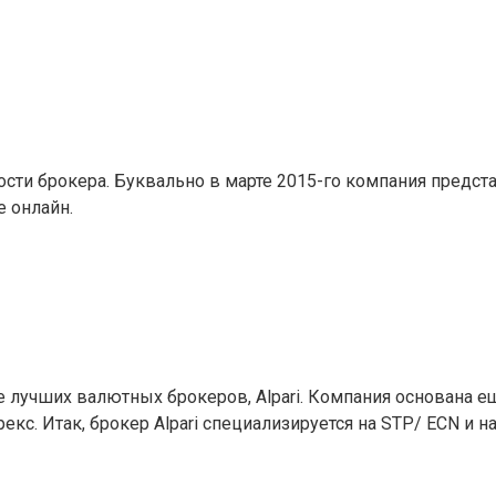
ости брокера. Буквально в марте 2015-го компания предс
 онлайн.
учших валютных брокеров, Alpari. Компания основана еще 
кс. Итак, брокер Alpari специализируется на STP/ ECN и 