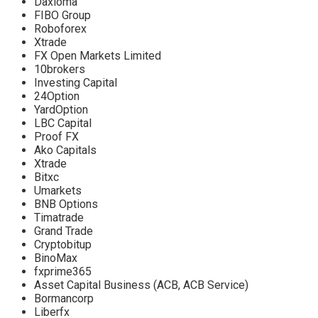
Daxioma
FIBO Group
Roboforex
Хtrade
FX Open Markets Limited
10brokers
Investing Capital
24Option
YardOption
LBC Capital
Proof FX
Ako Capitals
Xtrade
Bitxc
Umarkets
BNB Options
Timatrade
Grand Trade
Cryptobitup
BinoMax
fxprime365
Asset Capital Business (ACB, ACB Service)
Bormancorp
Liberfx