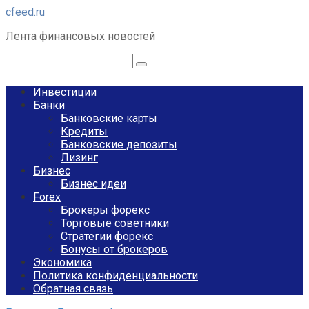
Перейти
cfeed.ru
к
Лента финансовых новостей
контенту
Поиск:
Инвестиции
Банки
Банковские карты
Кредиты
Банковские депозиты
Лизинг
Бизнес
Бизнес идеи
Forex
Брокеры форекс
Торговые советники
Стратегии форекс
Бонусы от брокеров
Экономика
Политика конфиденциальности
Обратная связь