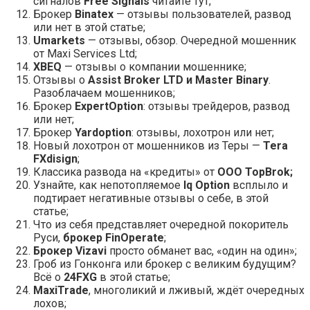
сигналов
Free Signals
читайте тут;
Брокер
Binatex
— отзывы пользователей, развод
или нет в этой статье;
Umarkets
— отзывы, обзор. Очередной мошенник
от Maxi Services Ltd;
XBEQ
— отзывы о компании мошеннике;
Отзывы о
Assist Broker LTD и Master Binary
.
Разоблачаем мошенников;
Брокер
ExpertOption
: отзывы трейдеров, развод
или нет;
Брокер
Yardoption
: отзывы, лохотрон или нет;
Новый лохотрон от мошенников из Теры —
Tera
FXdisign
;
Классика развода на «кредиты» от
ООО TopBrok
;
Узнайте, как непотопляемое
Iq Option
всплыло и
подтирает негативные отзывы о себе, в этой
статье;
Что из себя представляет очередной покоритель
Руси,
брокер FinOperate
;
Брокер Vizavi
просто обманет вас, «один на один»;
Гроб из Гонконга или брокер с великим будущим?
Всё о
24FXG
в этой статье;
MaxiTrade
, многоликий и лживый, ждёт очередных
лохов;