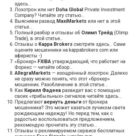
здесь…
Лохотрон или нет
Doha Global
Private Investment
Company? Читайте эту статью…
Выясняем развод
MaxiMarkets
или нет в этой
статье…
Полный разбор и отзывы об
Олимп Трейд
(Olimp
Trade), в этой статье…
Отзывы о
Kappa Brokers
смотрите здесь… Сами
оцените мошенники на kappabrokers com или
аферисты -)
«Брокер»
FXIBA
утверждающий, что работает на
Форекс — читайте обзор…
AllegraMarkets
— изощрённый лохотрон. Далеко
не сразу можно понять, что этот «брокер»
мошенник. Разоблачение в этой статье…
Как
Кирилл Фадеев
разведет вас с помощью
своих «прибыльных» сигналов читайте здесь…
Предлагают
вернуть деньги
от брокера
мошенника? Это может казаться лучиком света
рождающим надежду! Но перед тем, как с
радостью воспользоваться предложением,
рекомендую прочитать эту статью…
Отзывы о рекламируемом сервисе бесплатных