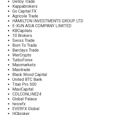
Delloy Trаde
Kappabrokers
Go Capital FX
Agricole Trade
HAMILTON INVESTMENTS GROUP LTD
E-XUN ASIA COMPANY LIMITED
KBCapitals
10 Brokers
Swiss Trade
Born To Trade
Barclays Trade
WerCrypto
TurboForex
Maximarkets
Maxitrade
Black Wood Capital
United BTC Bank
Titan Pro 500
MaxiCapital
CDLCONLINE24
Global Palace
twicefx
EVERFX Global
HQbroker