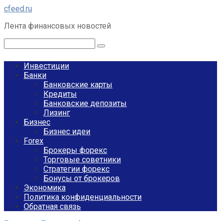
Перейти
cfeed.ru
к
Лента финансовых новостей
контенту
Поиск:
Инвестиции
Банки
Банковские карты
Кредиты
Банковские депозиты
Лизинг
Бизнес
Бизнес идеи
Forex
Брокеры форекс
Торговые советники
Стратегии форекс
Бонусы от брокеров
Экономика
Политика конфиденциальности
Обратная связь