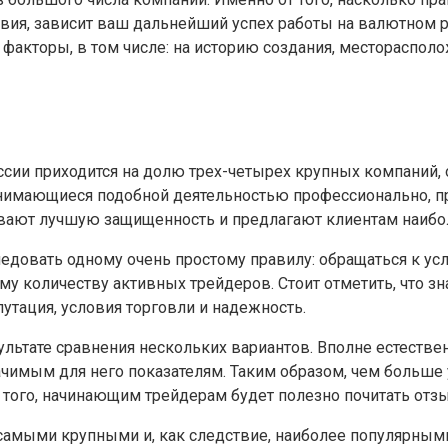
вия, зависит ваш дальнейший успех работы на валютном 
 факторы, в том числе: на историю создания, местораспол
оссии приходится на долю трех-четырех крупных компани
занимающиеся подобной деятельностью профессионально, п
ивают лучшую защищенность и предлагают клиентам наиб
едовать одному очень простому правилу: обращаться к ус
количеству активных трейдеров. Стоит отметить, что знач
тация, условия торговли и надежность.
льтате сравнения нескольких вариантов. Вполне естествен
чимым для него показателям. Таким образом, чем больше 
 того, начинающим трейдерам будет полезно почитать отз
 самыми крупными и, как следствие, наиболее популярны