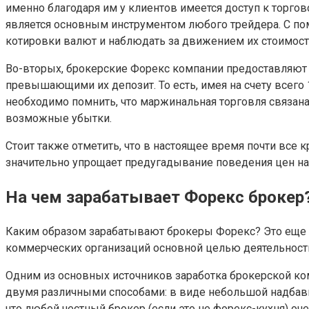
именно благодаря им у клиентов имеется доступ к торг
является основным инструментом любого трейдера. С по
котировки валют и наблюдать за движением их стоимост
Во-вторых, брокерские Форекс компании предоставляют 
превышающими их депозит. То есть, имея на счету всего 
необходимо помнить, что маржинальная торговля связана 
возможные убытки.
Стоит также отметить, что в настоящее время почти все
значительно упрощает предугадывание поведения цен н
На чем зарабатывает Форекс брокер
Каким образом зарабатывают брокеры Форекс? Это еще о
коммерческих организаций основной целью деятельност
Одним из основных источников заработка брокерской ко
двумя различными способами: в виде небольшой надбавк
что любой честный брокер (если это не форекс-кухня) оч