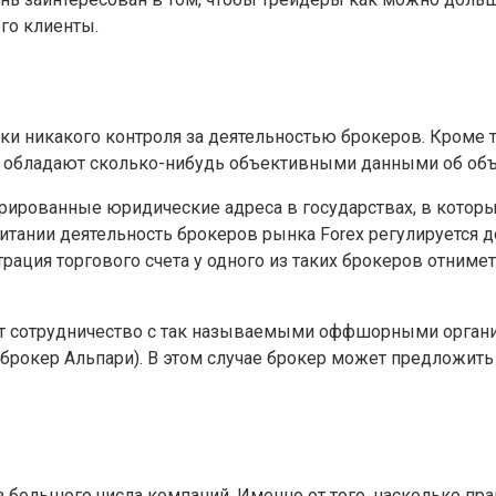
его клиенты.
ки никакого контроля за деятельностью брокеров. Кроме 
 не обладают сколько-нибудь объективными данными об о
ированные юридические адреса в государствах, в котор
тании деятельность брокеров рынка Forex регулируется д
ация торгового счета у одного из таких брокеров отнимет
т сотрудничество с так называемыми оффшорными органи
брокер Альпари). В этом случае брокер может предложить
 большого числа компаний. Именно от того, насколько пра