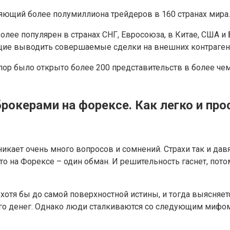
яющий более полумиллиона трейдеров в 160 странах мира. 
лее популярен в странах СНГ, Евросоюза, в Китае, США и Б
щие выводить совершаемые сделки на внешних контраген
 пор было открыто более 200 представительств в более че
окерами на форексе. Как легко и про
кает очень много вопросов и сомнений. Страхи так и давя
 на Форексе – один обман. И решительность гаснет, потом
я хотя бы до самой поверхностной истины, и тогда выясня
ого денег. Однако люди сталкиваются со следующим мифом