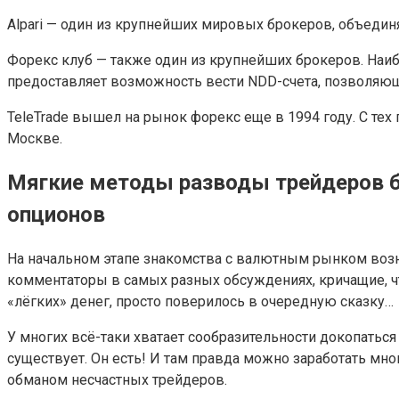
Alpari — один из крупнейших мировых брокеров, объедин
Форекс клуб — также один из крупнейших брокеров. Наибо
предоставляет возможность вести NDD-счета, позволяю
TeleTrade вышел на рынок форекс еще в 1994 году. С тех
Москве.
Мягкие методы разводы трейдеров бр
опционов
На начальном этапе знакомства с валютным рынком возни
комментаторы в самых разных обсуждениях, кричащие, что
«лёгких» денег, просто поверилось в очередную сказку…
У многих всё-таки хватает сообразительности докопатьс
существует. Он есть! И там правда можно заработать мн
обманом несчастных трейдеров.