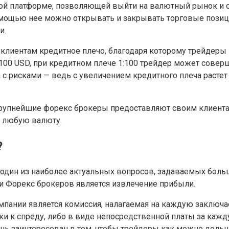
овой платформе, позволяющей выйти на валютный рынок и 
мощью нее можно открывать и закрывать торговые позиции
и.
клиентам кредитное плечо, благодаря которому трейдеры 
100 USD, при кредитном плече 1:100 трейдер может соверш
с рисками — ведь с увеличением кредитного плеча растет 
 крупнейшие форекс брокеры предоставляют своим клиента
а любую валюту.
?
дин из наиболее актуальных вопросов, задаваемых больш
и Форекс брокеров является извлечение прибыли.
мпании является комиссия, налагаемая на каждую заключ
и к спреду, либо в виде непосредственной платы за кажд
ень заинтересован в том, чтобы трейдеры как можно дольш