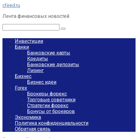
Перейти
cfeed.ru
к
Лента финансовых новостей
контенту
Поиск:
Инвестиции
Банки
Банковские карты
Кредиты
Банковские депозиты
Лизинг
Бизнес
Бизнес идеи
Forex
Брокеры форекс
Торговые советники
Стратегии форекс
Бонусы от брокеров
Экономика
Политика конфиденциальности
Обратная связь