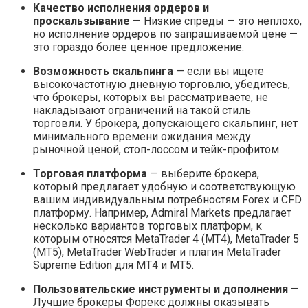
Качество исполнения ордеров и
проскальзывание
— Низкие спреды — это неплохо,
но исполнение ордеров по запрашиваемой цене —
это гораздо более ценное предложение.
Возможность скальпинга
— если вы ищете
высокочастотную дневную торговлю, убедитесь,
что брокеры, которых вы рассматриваете, не
накладывают ограничений на такой стиль
торговли. У брокера, допускающего скальпинг, нет
минимального времени ожидания между
рыночной ценой, стоп-лоссом и тейк-профитом.
Торговая платформа
— выберите брокера,
который предлагает удобную и соответствующую
вашим индивидуальным потребностям Forex и CFD
платформу. Например, Admiral Markets предлагает
несколько вариантов торговых платформ, к
которым относятся MetaTrader 4 (MT4), MetaTrader 5
(MT5), MetaTrader WebTrader и плагин MetaTrader
Supreme Edition для MT4 и MT5.
Пользовательские инструменты и дополнения
—
Лучшие брокеры Форекс должны оказывать