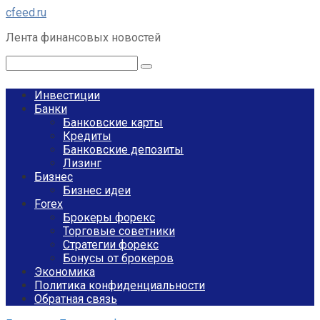
Перейти
cfeed.ru
к
Лента финансовых новостей
контенту
Поиск:
Инвестиции
Банки
Банковские карты
Кредиты
Банковские депозиты
Лизинг
Бизнес
Бизнес идеи
Forex
Брокеры форекс
Торговые советники
Стратегии форекс
Бонусы от брокеров
Экономика
Политика конфиденциальности
Обратная связь