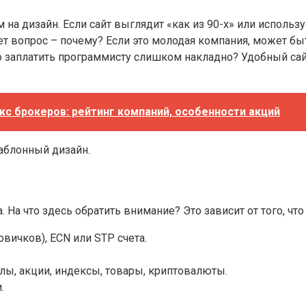
на дизайн. Если сайт выглядит «как из 90-х» или использу
ет вопрос – почему? Если это молодая компания, может бы
 заплатить программисту слишком накладно? Удобный сай
с брокеров: рейтинг компаний, особенности акций
шаблонный дизайн.
 На что здесь обратить внимание? Это зависит от того, ч
овичков), ECN или STP счета.
ы, акции, индексы, товары, криптовалюты.
.