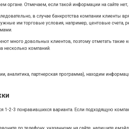
м органе. Отмечаем, если такой информации на сайте нет, 
едовательно, в случае банкротства компании клиенты вр
ужные им торговые условия, например, центовые счета, 
мами.
т много довольных клиентов, поэтому отметать такие ком
на несколько компаний.
ии, аналитика, партнерская программа), находим информац
жки
ся 1-2-3 понравившихся варианта. Если подходящую компан
ните по телефону, указанному на сайте, напишите емэйл и