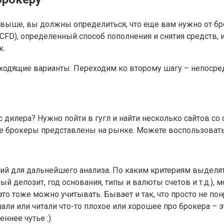
выше, вы должны определиться, что еще вам нужно от бр
CFD), определенный способ пополнения и снятия средств, и
к.
дходящие варианты. Переходим ко второму шагу – непосре
с дилера? Нужно пойти в гугл и найти несколько сайтов со
бще брокеры представлены на рынке. Можете воспользоват
ний для дальнейшего анализа. По каким критериям выделя
депозит, год основания, типы и валюты счетов и т.д.), м
то тоже можно учитывать. Бывает и так, что просто не пон
шали или читали что-то плохое или хорошее про брокера –
ннее чутье :).