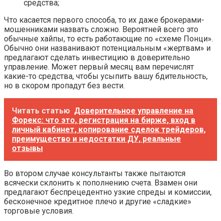
средства;
Что касается первого способа, то их даже брокерами-
мошенниками назвать сложно. Вероятней всего это
обычные хайпы, то есть работающие по «схеме Понци».
Обычно они названивают потенциальным «жертвам» и
предлагают сделать инвестицию в доверительно
управление. Может первый месяц вам перечислят
какие-то средства, чтобы усыпить вашу бдительность,
но в скором пропадут без вести.
Читать статью
Доверительное управление на
Форекс: что это, регистрация на бирже, вход в
личный кабинет, копирование сделок трейдеров,
преимущество и недостатки ДУ, реальные
отзывы
Во втором случае консультанты также пытаются
всячески склонить к пополнению счета. Взамен они
предлагают беспрецедентно узкие спреды и комиссии,
бесконечное кредитное плечо и другие «сладкие»
торговые условия.