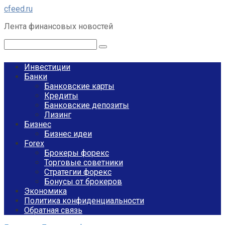
Перейти
cfeed.ru
к
Лента финансовых новостей
контенту
Поиск:
Инвестиции
Банки
Банковские карты
Кредиты
Банковские депозиты
Лизинг
Бизнес
Бизнес идеи
Forex
Брокеры форекс
Торговые советники
Стратегии форекс
Бонусы от брокеров
Экономика
Политика конфиденциальности
Обратная связь