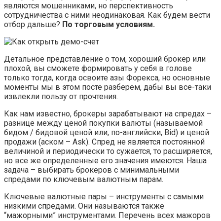
являются мошенниками, но перспективность
сотрудничества с ними неодинаковая. Как будем вести
отбор дальше?
По торговым условиям.
Детальное представление о том, хороший брокер или
плохой, вы сможете формировать у себя в голове
только тогда, когда освоите азы Форекса, но основные
моменты мы в этом посте разберем, дабы вы все-таки
извлекли пользу от прочтения.
Как нам известно, брокеры зарабатывают на спредах –
разнице между ценой покупки валюты (называемой
бидом / бидовой ценой или, по-английски, Bid) и ценой
продажи (аском – Ask). Спред не является постоянной
величиной и периодически то сужается, то расширяется,
но все же определенные его значения имеются. Наша
задача – выбирать брокеров с минимальными
спредами по ключевым валютным парам.
Ключевые валютные пары – инструменты с самыми
низкими спредами. Они называются также
“мажорными” инструментами. Перечень всех мажоров