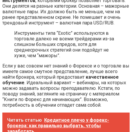
инструментов
, которыми брокер позволяет торговать.
Они делятся на разные категории. Основная – мажорные
валютные пары. Их должно быть не меньше, чем на
ранее представленном скрине. Не помешает и очень
трендовый инструмент – валютная пара USD/RUB.
Инструменты типа “Exotic” используются в
торговле далеко не всеми трейдерами из-за
слишком больших спредов, хотя для
среднесрочных стратегий они подойдут не
хуже, чем “мажоры”.
Если у вас совсем нет знаний о Форексе и о торговле вы
имеете самое смутное представление, лучше всего
найти брокера, который предоставит
качественное
обучение
. Идеальный вариант – вебинары, на которых
можно задавать вопросы преподавателю. Кстати, по
поводу знаний, загляните на страничку с материалом
“Книги по Форекс для начинающих”. Возможно,
потребность в обучении отпадет сама собой.
Читать статью
Кредитное плечо у форекс-
брокера: как правильно выбрать, чтобы
заработать