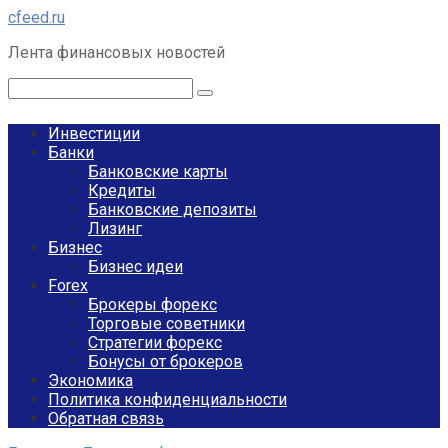
Перейти
cfeed.ru
к
Лента финансовых новостей
контенту
Поиск:
Инвестиции
Банки
Банковские карты
Кредиты
Банковские депозиты
Лизинг
Бизнес
Бизнес идеи
Forex
Брокеры форекс
Торговые советники
Стратегии форекс
Бонусы от брокеров
Экономика
Политика конфиденциальности
Обратная связь