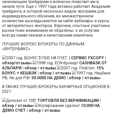
начинающим трейдерам и всячески помогает им в
начале пути. Еще с 1997 года активно работает Академия
трейдинга, в которой несколько видов программ для
индивидуального обучения, во множественном
количестве выкладываются на сайте вебинары и курсы
от авторитетных лекторов. Впрочем, опытные участники
рынка тоже вниманием не обделены: к их услугам
всегда самая свежая и качественная аналитика.
ЛУЧШИЕ ФОРЕКС БРОКЕРЫ ПО ДАННЫМ
«ИНТЕРФАКС»
2007 год. БОНУС $1500 НА СЧЕТ. |
СЕРВИС FXCOPY |
обзор/отзывы
1998 год. ECN брокер!
CASHBASK ОТ
АЛЬПАРИ | обзор / отзывы
2007 год. FinaCom.
15%
БОНУС + КЕШБЭК | обзор / отзывы
1997 год. Нацбанк
РБ. Не для РФ!
50.000$ НА ДЕМО | обзор / отзывы
А ТАКЖЕ ЛУЧШИЕ БРОКЕРЫ БИНАРНЫХ ОПЦИОНОВ В
2021:
Депозит от 10$!
ТОРГОВЛЯ БЕЗ ВЕРИФИКАЦИИ |
обзор / отзывы
Копирование сделок!
10.000 НА
ДЕМО СЧЕТ | обзор / отзывы