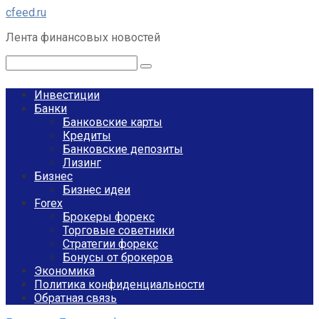
Перейти
cfeed.ru
к
Лента финансовых новостей
контенту
Поиск:
Инвестиции
Банки
Банковские карты
Кредиты
Банковские депозиты
Лизинг
Бизнес
Бизнес идеи
Forex
Брокеры форекс
Торговые советники
Стратегии форекс
Бонусы от брокеров
Экономика
Политика конфиденциальности
Обратная связь