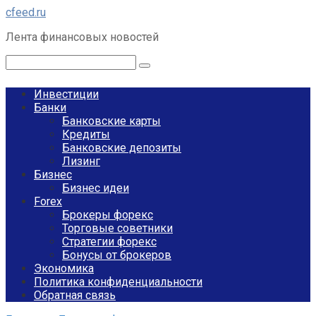
Перейти
cfeed.ru
к
Лента финансовых новостей
контенту
Поиск:
Инвестиции
Банки
Банковские карты
Кредиты
Банковские депозиты
Лизинг
Бизнес
Бизнес идеи
Forex
Брокеры форекс
Торговые советники
Стратегии форекс
Бонусы от брокеров
Экономика
Политика конфиденциальности
Обратная связь