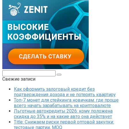
Поиск:
Свежие записи
Как оформить залоговый кредит без
подтверждения дохода и не потерять квартиру
Топ-7 монет для стейкинга новичкам: где проще
всего начать зарабатывать на криптовалюте
Льготные автокредиты 2026: кому положена
скидка до 35% и на какие авто она действует
Title: Снижаем риски первой оптовой закупки:
тестовые партии, MOQ