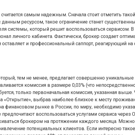
 считается самым надежным. Сначала стоит отметить тако
 с данным ресурсом, такое ограничение станет существенн
ля системы, который решит воспользоваться сервисом. В 
нал личного кабинета. Фактически, брокер создает опти
 оставляет и профессиональный саппорт, реагирующий на
оторый, тем не менее, предлагает совершенно уникальные
ивается комиссия в размере 0,03% (что непосредственно з
ется, только первоначальная комиссия, указанная выше. Ч
а «Открытие», выбрав наиболее близкое к месту проживан
на финансовом рынке в России, по миру, необходимо указ
 предпочитают воспользоваться услугами сервиса через О
живаться брокером на протяжении каждого месяца. Можно
ивлечение потенциальных клиентов. Если интересно такое 