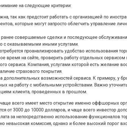
нимание на следующие критерии:
на, так как предстоит работать с организацией по иностр
ентов, которые могут запросто облегчить управление лич
а ранее совершаемые сделки и последующее обслуживани
но с оказываемыми иными услугами.
отребуется проанализировать удобство использования тор
ое время на сайте, проверить работу отдельных сервисом 
го сервиса. Компания, услугами которой есть желание в
аличие страхового покрытия.
а дополнительных возможностей сервиса. К примеру, у бр
ых на работу с мобильными устройствами. Важно уточнить
циям клиента, проведенных в прошлом.
, чаще всего имеет место открытие именно оффшорных орг
ется от 3000 до 10000 долларов, и чаще всего инвестор до
лата за непосредственно использование функционалов тор
льно невысокая комиссия, однако и более высокий порог вх