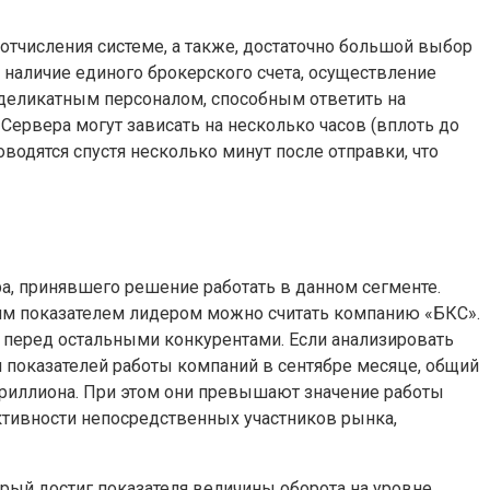
тчисления системе, а также, достаточно большой выбор
 наличие единого брокерского счета, осуществление
 деликатным персоналом, способным ответить на
 Сервера могут зависать на несколько часов (вплоть до
оводятся спустя несколько минут после отправки, что
, принявшего решение работать в данном сегменте.
гим показателем лидером можно считать компанию «БКС».
 перед остальными конкурентами. Если анализировать
 показателей работы компаний в сентябре месяце, общий
триллиона. При этом они превышают значение работы
активности непосредственных участников рынка,
ый достиг показателя величины оборота на уровне