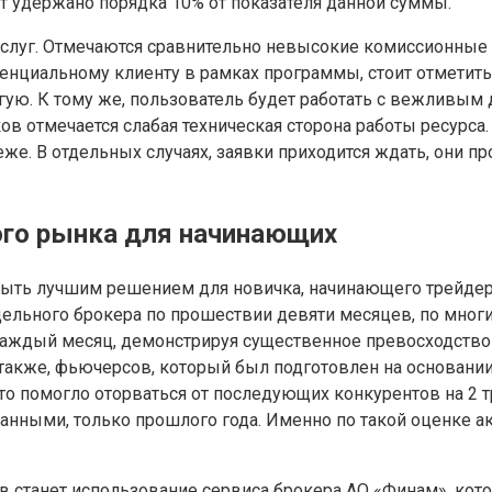
ет удержано порядка 10% от показателя данной суммы.
слуг. Отмечаются сравнительно невысокие комиссионные о
енциальному клиенту в рамках программы, стоит отметить
гую. К тому же, пользователь будет работать с вежливым
в отмечается слабая техническая сторона работы ресурса.
еже. В отдельных случаях, заявки приходится ждать, они пр
ого рынка для начинающих
ыть лучшим решением для новичка, начинающего трейдера
тдельного брокера по прошествии девяти месяцев, по мно
аждый месяц, демонстрируя существенное превосходство
также, фьючерсов, который был подготовлен на основании
то помогло оторваться от последующих конкурентов на 2 
данными, только прошлого года. Именно по такой оценке 
танет использование сервиса брокера АО «Финам», котор