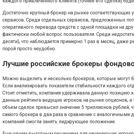
каждого привлеченного клиента (точнее его сделки) буд
Достаточно крупный брокер на рынке соответствующих у
сервисов. Среди отдельных сервисов, предложенных пот
оперативного перевода средств с одной площадки на дру
фактически любой вопрос пользователя. Среди недостатко
десяти), что наблюдается примерно 1 раз в месяц, даже р
порой просто неудобно.
Лучшие российские брокеры фондов
Можно выделить и несколько брокеров, которые могут б
Если анализировать показатели стабильности каждого о
Стоит отметить, компания удерживала данную позицию к
данные рейтинга ведущих игроков на рынке опционов, а 
объем сделок превысил значение 5 триллионов рублей, ч
самого брокера в два раза в сравнение с аналогичными 
компаний смогла занять лидирующее положение.
Еще одним выгодным решением для начинающих игроков с