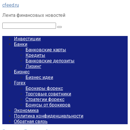
Перейти
cfeed.ru
к
Лента финансовых новостей
контенту
Поиск:
Инвестиции
Банки
Банковские карты
Кредиты
Банковские депозиты
Лизинг
Бизнес
Бизнес идеи
Forex
Брокеры форекс
Торговые советники
Стратегии форекс
Бонусы от брокеров
Экономика
Политика конфиденциальности
Обратная связь