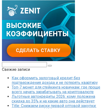
Поиск:
Свежие записи
Как оформить залоговый кредит без
подтверждения дохода и не потерять квартиру
Топ-7 монет для стейкинга новичкам: где проще
всего начать зарабатывать на криптовалюте
Льготные автокредиты 2026: кому положена
скидка до 35% и на какие авто она действует
Title: Снижаем риски первой оптовой закупки: